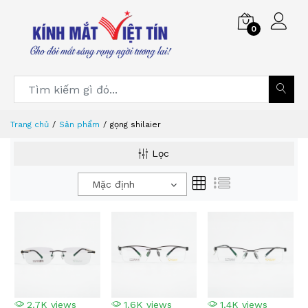
0
Trang chủ
Sản phẩm
gọng shilaier
Lọc
Mặc định
2.7K views
1.6K views
1.4K views