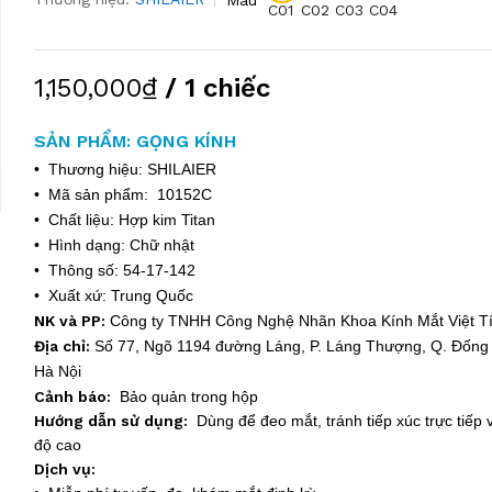
C01
C02
C03
C04
1,150,000₫
/ 1 chiếc
SẢN PHẨM: GỌNG KÍNH
• Thương hiệu: SHILAIER
• Mã sản phẩm: 10152C
• Chất liệu: Hợp kim Titan
• Hình dạng: Chữ nhật
• Thông số: 54-17-142
• Xuất xứ: Trung Quốc
NK và PP:
Công ty TNHH Công Nghệ Nhãn Khoa Kính Mắt Việt 
Địa chỉ:
Số 77, Ngõ 1194 đường Láng, P. Láng Thượng, Q. Đống 
Hà Nội
Cảnh báo:
Bảo quản trong hộp
Hướng dẫn sử dụng:
Dùng để đeo mắt, tránh tiếp xúc trực tiếp v
độ cao
Dịch vụ: