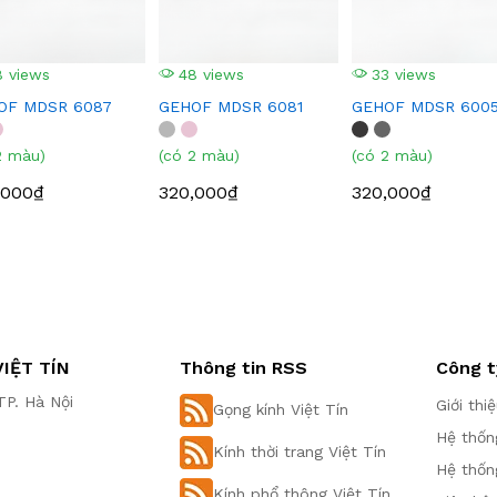
 views
48 views
33 views
OF MDSR 6087
GEHOF MDSR 6081
GEHOF MDSR 600
2 màu)
(có 2 màu)
(có 2 màu)
,000₫
320,000₫
320,000₫
IỆT TÍN
Thông tin RSS
Công t
P. Hà Nội
Giới thi
Gọng kính Việt Tín
Hệ thốn
Kính thời trang Việt Tín
Hệ thốn
Kính phổ thông Việt Tín