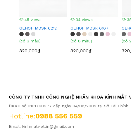
45 views
34 views
38
GEHOF MDSR 6212
GEHOF MDSR 6167
GEH
(có 3 màu)
(có 8 màu)
(có 
320,000₫
320,000₫
320
CÔNG TY TNHH CÔNG NGHỆ NHÃN KHOA KÍNH MẮT V
ĐKKD số 0101760977 cấp ngày 04/08/2005 tại Sở Tài Chính T
Hotline:
0988 556 559
Email:
kinhmatviettin@gmail.com