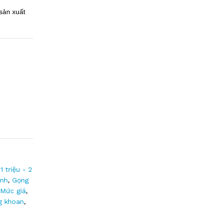
sản xuất
1 triệu - 2
ính
,
Gọng
Mức giá
,
g khoan
,