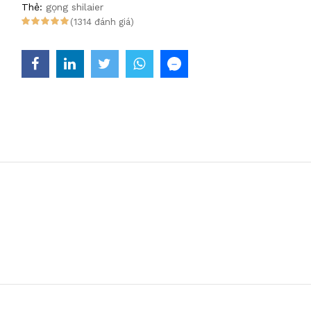
Thẻ:
gọng shilaier
(1314 đánh giá)