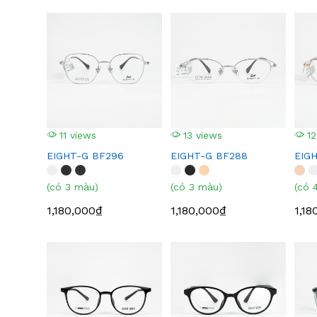
11 views
13 views
12
EIGHT-G BF296
EIGHT-G BF288
EIG
(có 3 màu)
(có 3 màu)
(có 
1,180,000₫
1,180,000₫
1,18