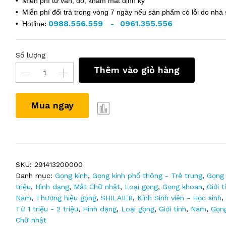
• Miễn phí tư vấn, đo, khám mắt định kỳ
• Miễn phí đổi trả trong vòng 7 ngày nếu sản phẩm có lỗi do nhà 
0988.556.559
0961.355.556
• Hotline
:
-
Số lượng
Thêm vào giỏ hàng
Mua ngay
SKU:
291413200000
Danh mục:
Gọng kính
,
Gọng kính phổ thông - Trẻ trung
,
Gọng 
triệu
,
Hình dạng
,
Mắt Chữ nhật
,
Loại gọng
,
Gọng khoan
,
Giới t
Nam
,
Thương hiệu gọng
,
SHILAIER
,
Kính Sinh viên - Học sinh
,
Từ 1 triệu - 2 triệu
,
Hình dạng
,
Loại gọng
,
Giới tính
,
Nam
,
Gọn
Chữ nhật