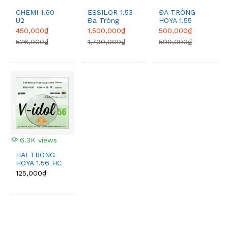
CHEMI 1.60
ESSILOR 1.53
ĐA TRÒNG
U2
Đa Tròng
HOYA 1.55
Trivex MaxAz
450,000₫
1,500,000₫
500,000₫
526,000₫
1,790,000₫
590,000₫
6.3K views
HAI TRÒNG
HOYA 1.56 HC
125,000₫