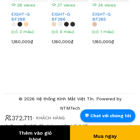
38 views
37 views
34 views
1,0
EIGHT-G
EIGHT-G
EIGHT-G
BF288
BF286
BF285
(có 3 màu)
(có 4 màu)
(có 1 màu)
1,180,000₫
1,180,000₫
1,180,000₫
© 2026 Hệ thống Kính Mắt Việt Tín. Powered by
NTMTech
💬 Chat với chúng tôi
392.466
- KHÁCH HÀNG
® Trang TMĐT đã chứng nhận bởi BCT
Thêm vào giỏ
Mua ngay
hàng