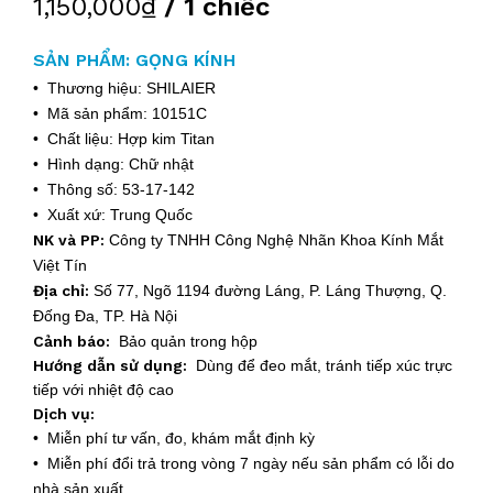
1,150,000₫
/ 1 chiếc
SẢN PHẨM: GỌNG KÍNH
• Thương hiệu: SHILAIER
• Mã sản phẩm: 10151C
• Chất liệu: Hợp kim Titan
• Hình dạng: Chữ nhật
• Thông số: 53-17-142
• Xuất xứ: Trung Quốc
NK và PP:
Công ty TNHH Công Nghệ Nhãn Khoa Kính Mắt
Việt Tín
Địa chỉ:
Số 77, Ngõ 1194 đường Láng, P. Láng Thượng, Q.
Đống Đa, TP. Hà Nội
Cảnh báo:
Bảo quản trong hộp
Hướng dẫn sử dụng:
Dùng để đeo mắt, tránh tiếp xúc trực
tiếp với nhiệt độ cao
Dịch vụ:
• Miễn phí tư vấn, đo, khám mắt định kỳ
• Miễn phí đổi trả trong vòng 7 ngày nếu sản phẩm có lỗi do
nhà sản xuất