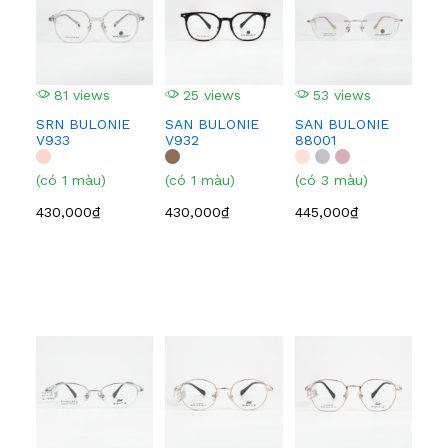
81 views
25 views
53 views
3
SRN BULONIE
SAN BULONIE
SAN BULONIE
SA
V933
V932
88001
210
(có 1 màu)
(có 1 màu)
(có 3 màu)
(có
430,000₫
430,000₫
445,000₫
445
3
EI
BF
(có