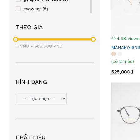
eyewear
(5)
gọng kim loại
(5)
THEO GIÁ
gọng chữ nhật
(4)
gọng manako
(3)
4.5K views
0
VND
-
585,000
VND
MANAKO 601
(có 2 màu)
525,000₫
HÌNH DẠNG
CHẤT LIỆU