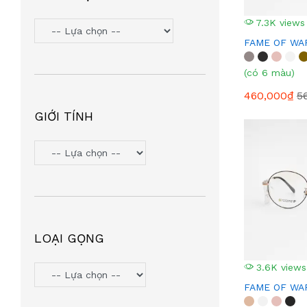
7.3K views
FAME OF WAR
(có 6 màu)
460,000₫
5
GIỚI TÍNH
LOẠI GỌNG
3.6K views
FAME OF WAR