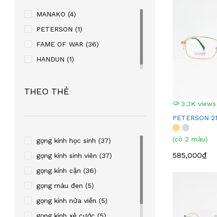
MANAKO
(4)
PETERSON
(1)
FAME OF WAR
(36)
HANDUN
(1)
THEO THẺ
3.3K views
PETERSON 2
(có 2 màu)
gọng kính học sinh
(37)
585,000₫
gọng kính sinh viên
(37)
gọng kính cận
(36)
gọng màu đen
(5)
gọng kính nửa viền
(5)
gọng kính xẻ cước
(5)