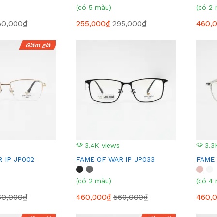
(có 5 màu)
(có 2
60,000₫
255,000₫
295,000₫
460,
Giảm giá
3.4K views
3.3
 IP JP002
FAME OF WAR IP JP033
FAME 
(có 2 màu)
(có 4
60,000₫
460,000₫
560,000₫
460,