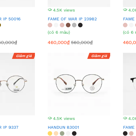
4.5K views
4.0
 IP 50016
FAME OF WAR IP 23982
FAME 
(có 6 màu)
(có 6
60,000₫
460,000₫
560,000₫
460,
Giảm giá
Giảm giá
4.5K views
4.0
 IP 9337
HANDUN 83001
FAME 