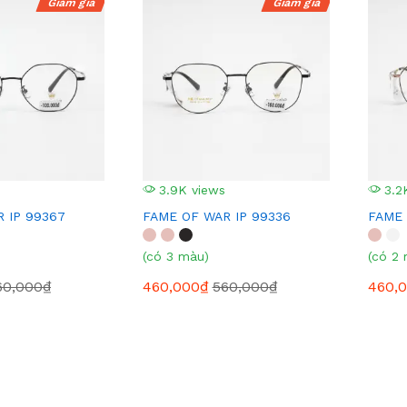
Giảm giá
Giảm giá
3.9K views
3.2
 IP 99367
FAME OF WAR IP 99336
FAME 
(có 3 màu)
(có 2
60,000₫
460,000₫
560,000₫
460,