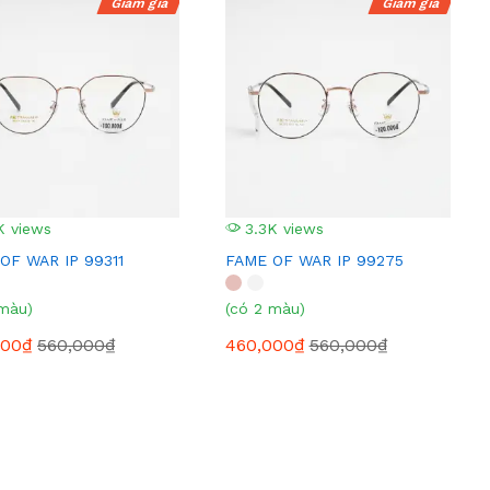
Giảm giá
Giảm giá
K views
3.3K views
OF WAR IP 99311
FAME OF WAR IP 99275
 màu)
(có 2 màu)
000₫
560,000₫
460,000₫
560,000₫