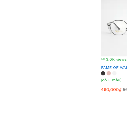
3.0K views
FAME OF WAR
(có 3 màu)
460,000₫
5