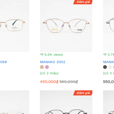
Giảm giá
5.5K views
3.7
1059
MANAKO 2002
MANA
(có 2 màu)
(có 3
450,000₫
550,000₫
550,
Giảm giá