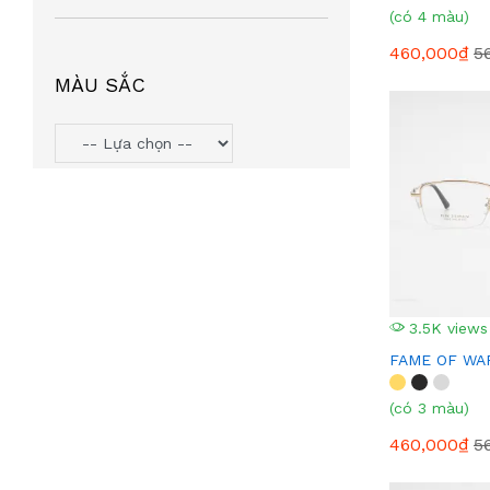
(có 4 màu)
460,000₫
5
MÀU SẮC
3.5K views
FAME OF WAR
(có 3 màu)
460,000₫
5