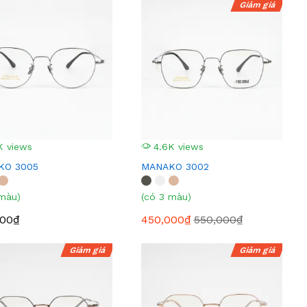
Giảm giá
K views
4.6K views
KO 3005
MANAKO 3002
 màu)
(có 3 màu)
000₫
450,000₫
550,000₫
Giảm giá
Giảm giá