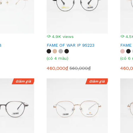
4.9K views
4.5
8
FAME OF WAR IP 95223
FAME 
(có 4 màu)
(có 6
460,000₫
560,000₫
460,
Giảm giá
Giảm giá