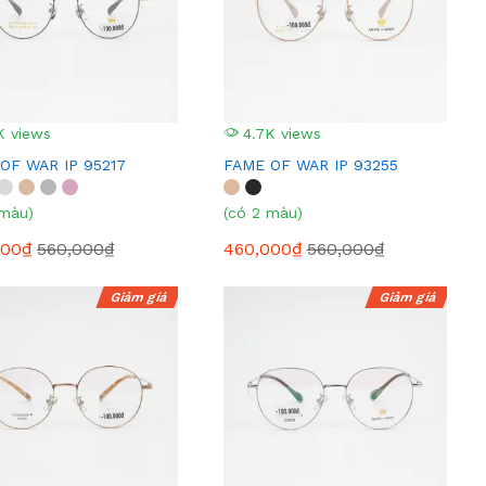
K views
4.7K views
OF WAR IP 95217
FAME OF WAR IP 93255
 màu)
(có 2 màu)
000₫
560,000₫
460,000₫
560,000₫
Giảm giá
Giảm giá