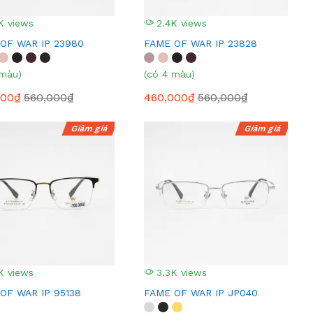
K views
2.4K views
OF WAR IP 23980
FAME OF WAR IP 23828
 màu)
(có 4 màu)
000₫
560,000₫
460,000₫
560,000₫
Giảm giá
Giảm giá
K views
3.3K views
OF WAR IP 95138
FAME OF WAR IP JP040