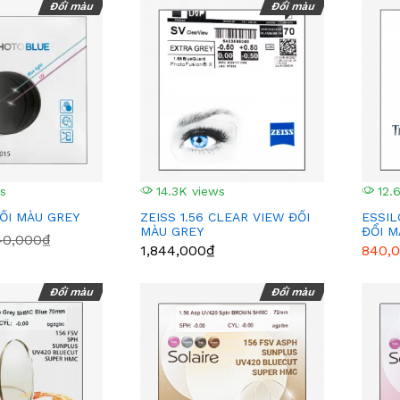
Đổi màu
Đổi màu
s
14.3K views
12.
ĐỔI MÀU GREY
ZEISS 1.56 CLEAR VIEW ĐỔI
ESSIL
MÀU GREY
ĐỔI 
40,000₫
1,844,000₫
840,
Đổi màu
Đổi màu