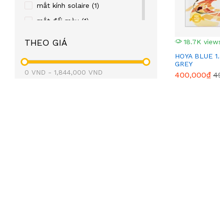
mắt kính solaire
(1)
mắt đổi màu
(1)
hoya đổi màu
(1)
THEO GIÁ
18.7K view
hoya hạn chế bám hơi nước
HOYA BLUE 1
(1)
GREY
0
VND
-
1,844,000
VND
hoya hạn chế trầy xước
(1)
400,000₫
4