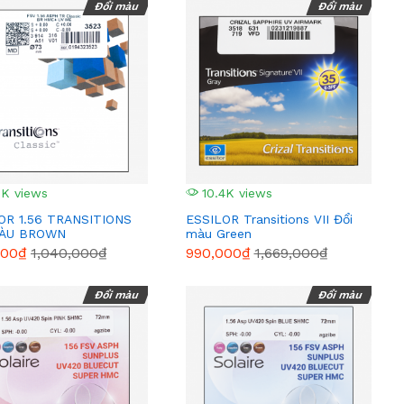
Đổi màu
Đổi màu
6K views
10.4K views
OR 1.56 TRANSITIONS
ESSILOR Transitions VII Đổi
MÀU BROWN
màu Green
000₫
1,040,000₫
990,000₫
1,669,000₫
Đổi màu
Đổi màu