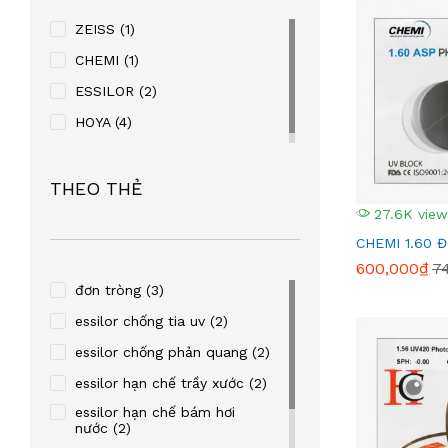
ZEISS
(1)
CHEMI
(1)
ESSILOR
(2)
HOYA
(4)
THEO THẺ
27.6K view
CHEMI 1.60 
600,000₫
7
đơn tròng
(3)
essilor chống tia uv
(2)
essilor chống phản quang
(2)
essilor hạn chế trầy xước
(2)
essilor hạn chế bám hơi
nước
(2)