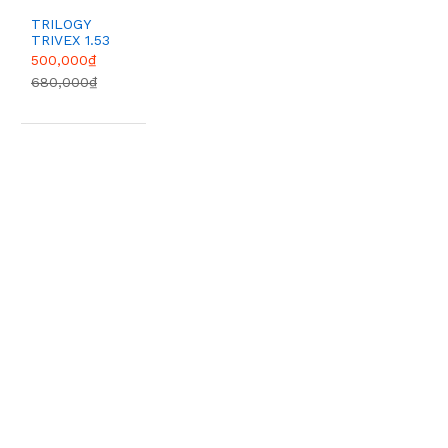
TRILOGY
TRIVEX 1.53
HMC
500,000₫
680,000₫