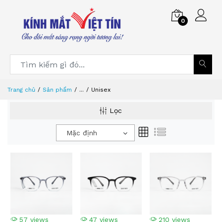
0
Trang chủ
Sản phẩm
...
Unisex
Lọc
Mặc định
57 views
47 views
210 views