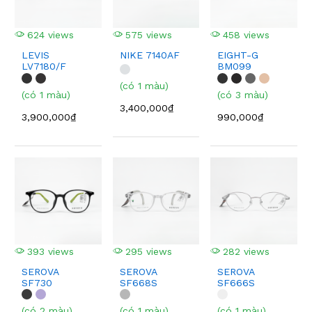
624 views
575 views
458 views
LEVIS
NIKE 7140AF
EIGHT-G
LV7180/F
BM099
(có 1 màu)
(có 1 màu)
(có 3 màu)
3,400,000₫
3,900,000₫
990,000₫
393 views
295 views
282 views
SEROVA
SEROVA
SEROVA
SF730
SF668S
SF666S
(có 2 màu)
(có 1 màu)
(có 1 màu)