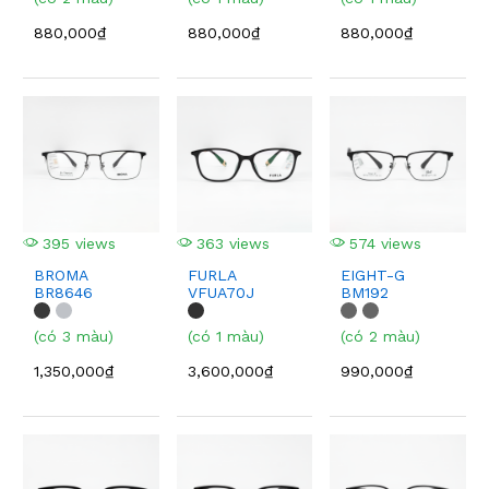
880,000₫
880,000₫
880,000₫
395 views
363 views
574 views
BROMA
FURLA
EIGHT-G
BR8646
VFUA70J
BM192
(có 3 màu)
(có 1 màu)
(có 2 màu)
1,350,000₫
3,600,000₫
990,000₫