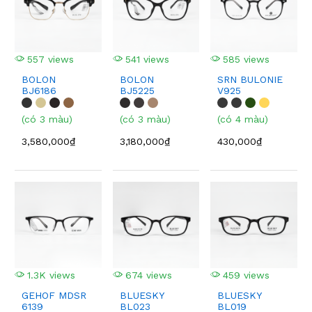
557 views
541 views
585 views
BOLON
BOLON
SRN BULONIE
BJ6186
BJ5225
V925
(có 3 màu)
(có 3 màu)
(có 4 màu)
3,580,000₫
3,180,000₫
430,000₫
1.3K views
674 views
459 views
GEHOF MDSR
BLUESKY
BLUESKY
6139
BL023
BL019