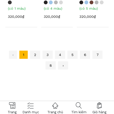
(có 1 màu)
(có 4 màu)
(có 5 màu)
320,000₫
320,000₫
320,000₫
‹
1
2
3
4
5
6
7
8
›
© 2026 Hệ thống Kính Mắt Việt Tín. Powered by
Trang
Danh mục
Trang chủ
Tìm kiếm
Giỏ hàng
NTMTech