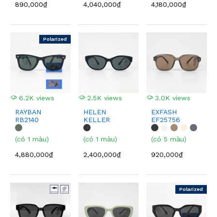
890,000₫
4,040,000₫
4,180,000₫
Polarized
6.2K views
2.5K views
3.0K views
RAYBAN
HELEN
EXFASH
RB2140
KELLER
EF25756
H2703
(có 1 màu)
(có 1 màu)
(có 5 màu)
4,880,000₫
2,400,000₫
920,000₫
Polarized