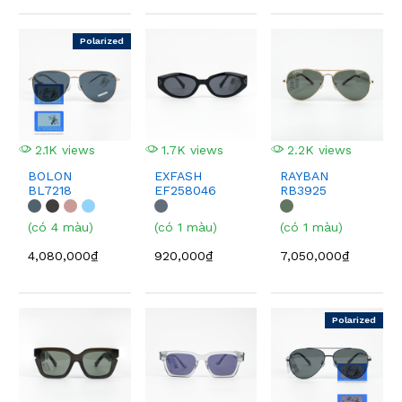
Polarized
2.1K views
1.7K views
2.2K views
BOLON
EXFASH
RAYBAN
BL7218
EF258046
RB3925
(có 4 màu)
(có 1 màu)
(có 1 màu)
4,080,000₫
920,000₫
7,050,000₫
Polarized