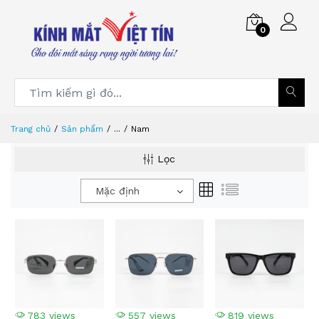
0
Trang chủ
Sản phẩm
...
Nam
Lọc
Mặc định
783 views
557 views
819 views