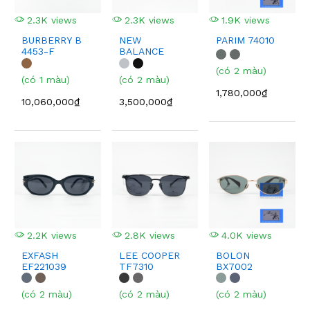
2.3K views
2.3K views
1.9K views
BURBERRY B
NEW
PARIM 74010
4453-F
BALANCE
NB02022
(có 2 màu)
(có 1 màu)
(có 2 màu)
1,780,000₫
10,060,000₫
3,500,000₫
2.2K views
2.8K views
4.0K views
EXFASH
LEE COOPER
BOLON
EF221039
TF7310
BX7002
(có 2 màu)
(có 2 màu)
(có 2 màu)