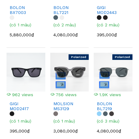
BOLON
BOLON
GIGI
BX7003
BL7221
MOD2443
(có 1 màu)
(có 2 màu)
(có 2 màu)
5,880,000₫
4,080,000₫
395,000₫
Polarized
Polarized
962 views
756 views
1.9K views
GIGI
MOLSION
BOLON
MOD2417
MS3129
BL7219
(có 1 màu)
(có 1 màu)
(có 3 màu)
395,000₫
3,080,000₫
4,080,000₫