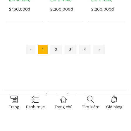
2,160,000₫
2,260,000₫
2,260,000₫
‹
1
2
3
4
›
© 2026 Hệ thống Kính Mắt Việt Tín. Powered by
NTMTech
Trang
Danh mục
Trang chủ
Tìm kiếm
Giỏ hàng
396.417
- KHÁCH HÀNG
® Trang TMĐT đã chứng nhận bởi BCT