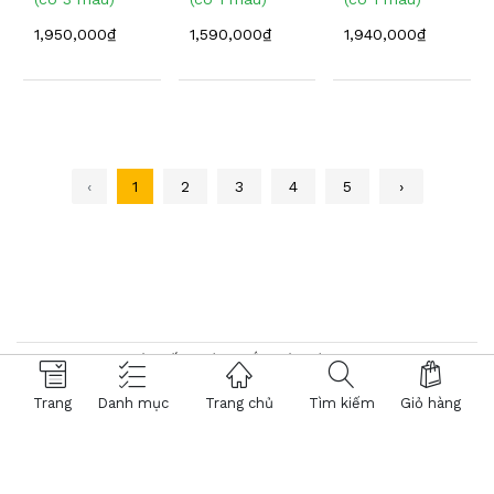
1,950,000₫
1,590,000₫
1,940,000₫
‹
1
2
3
4
5
›
© 2026 Hệ thống Kính Mắt Việt Tín. Powered by
NTMTech
Trang
Danh mục
Trang chủ
Tìm kiếm
Giỏ hàng
392.466
- KHÁCH HÀNG
® Trang TMĐT đã chứng nhận bởi BCT