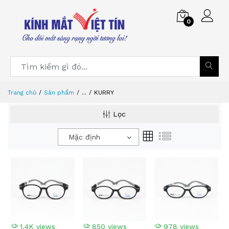
0
Trang chủ
Sản phẩm
...
KURRY
Lọc
Mặc định
1.4K views
850 views
978 views