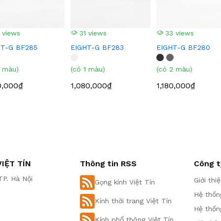
 views
31 views
33 views
HT-G BF285
EIGHT-G BF283
EIGHT-G BF280
1 màu)
(có 1 màu)
(có 2 màu)
0,000₫
1,080,000₫
1,180,000₫
IỆT TÍN
Thông tin RSS
Công t
P. Hà Nội
Giới thi
Gọng kính Việt Tín
Hệ thốn
Kính thời trang Việt Tín
Hệ thốn
Kính phổ thông Việt Tín