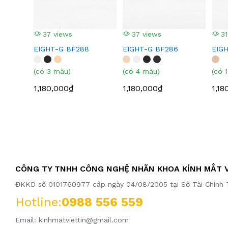
37 views
37 views
31
EIGHT-G BF288
EIGHT-G BF286
EIG
(có 3 màu)
(có 4 màu)
(có 
1,180,000₫
1,180,000₫
1,18
CÔNG TY TNHH CÔNG NGHỆ NHÃN KHOA KÍNH MẮT V
ĐKKD số 0101760977 cấp ngày 04/08/2005 tại Sở Tài Chính T
Hotline:
0988 556 559
Email:
kinhmatviettin@gmail.com