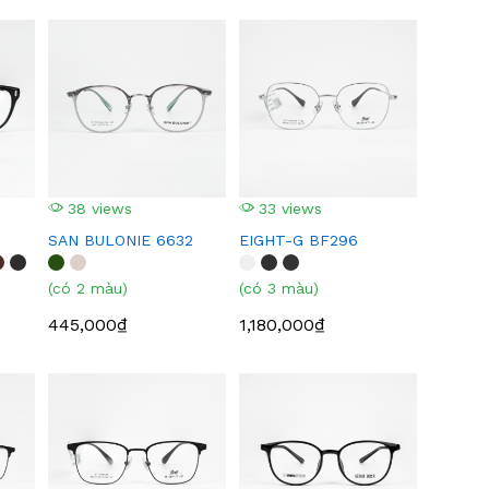
38 views
33 views
SAN BULONIE 6632
EIGHT-G BF296
(có 2 màu)
(có 3 màu)
445,000₫
1,180,000₫