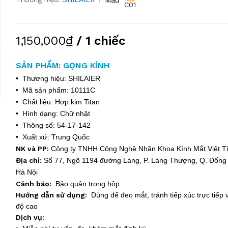
C01
1,150,000₫
/ 1 chiếc
SẢN PHẨM: GỌNG KÍNH
• Thương hiệu: SHILAIER
• Mã sản phẩm: 10111C
• Chất liệu: Hợp kim Titan
• Hình dạng: Chữ nhật
• Thông số: 54-17-142
• Xuất xứ: Trung Quốc
NK và PP:
Công ty TNHH Công Nghệ Nhãn Khoa Kính Mắt Việt 
Địa chỉ:
Số 77, Ngõ 1194 đường Láng, P. Láng Thượng, Q. Đống 
Hà Nội
Cảnh báo:
Bảo quản trong hộp
Hướng dẫn sử dụng:
Dùng để đeo mắt, tránh tiếp xúc trực tiếp v
độ cao
Dịch vụ: