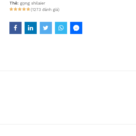
Thẻ:
gọng shilaier
(1273 đánh giá)