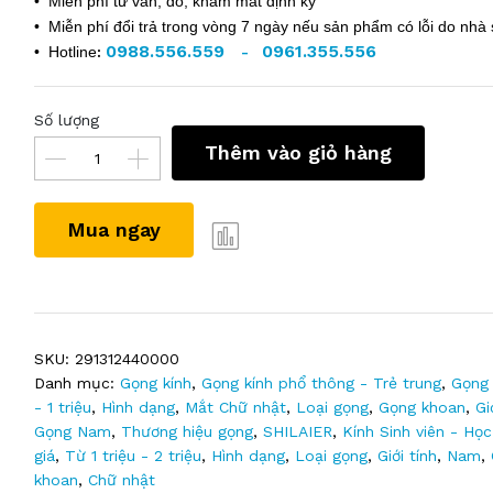
• Miễn phí tư vấn, đo, khám mắt định kỳ
• Miễn phí đổi trả trong vòng 7 ngày nếu sản phẩm có lỗi do nhà 
0988.556.559
0961.355.556
• Hotline
:
-
Số lượng
Thêm vào giỏ hàng
Mua ngay
SKU:
291312440000
Danh mục:
Gọng kính
,
Gọng kính phổ thông - Trẻ trung
,
Gọng 
- 1 triệu
,
Hình dạng
,
Mắt Chữ nhật
,
Loại gọng
,
Gọng khoan
,
Gi
Gọng Nam
,
Thương hiệu gọng
,
SHILAIER
,
Kính Sinh viên - Học
giá
,
Từ 1 triệu - 2 triệu
,
Hình dạng
,
Loại gọng
,
Giới tính
,
Nam
,
khoan
,
Chữ nhật