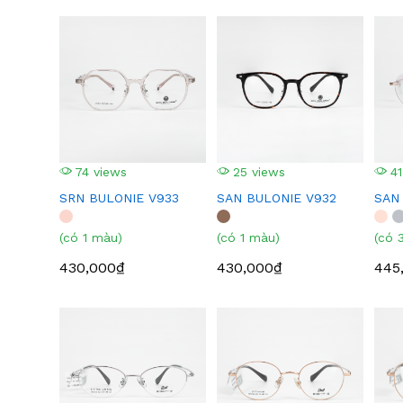
74 views
25 views
41
SRN BULONIE V933
SAN BULONIE V932
SAN
(có 1 màu)
(có 1 màu)
(có 
430,000₫
430,000₫
445