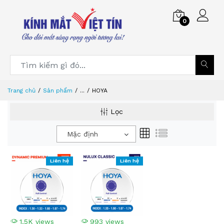
0
Trang chủ
Sản phẩm
...
HOYA
Lọc
Mặc định
Liên hệ
Liên hệ
1.5K views
993 views