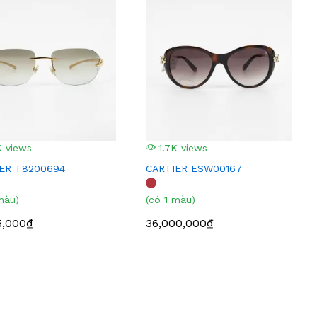
 views
1.7K views
ER T8200694
CARTIER ESW00167
màu)
(có 1 màu)
5,000₫
36,000,000₫