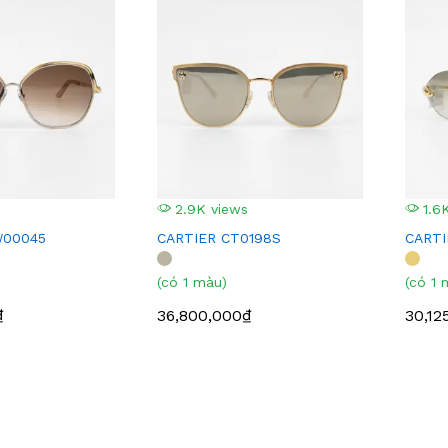
2.9K views
1.6K
W00045
CARTIER CT0198S
CARTI
(có 1 màu)
(có 1 
₫
36,800,000₫
30,12