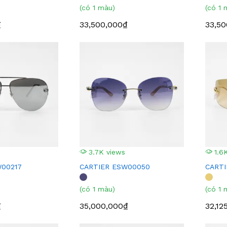
(có 1 màu)
(có 1 
₫
33,500,000₫
33,50
3.7K views
1.6K
W00217
CARTIER ESW00050
CARTI
(có 1 màu)
(có 1 
₫
35,000,000₫
32,12