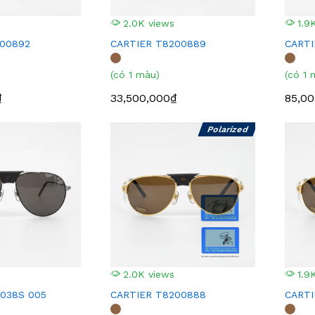
2.0K views
1.9K
200892
CARTIER T8200889
CARTI
(có 1 màu)
(có 1 
₫
33,500,000₫
85,0
Polarized
2.0K views
1.9K
038S 005
CARTIER T8200888
CARTI