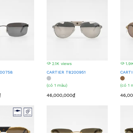
2.1K views
1.9K
200758
CARTIER T8200951
CART
(có 1 màu)
(có 1 
₫
46,000,000₫
46,0