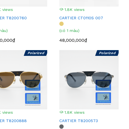
 views
1.8K views
ER T8200760
CARTIER CT0110S 007
màu)
(có 1 màu)
00,000₫
48,000,000₫
Polarized
Polarized
 views
1.8K views
ER T8200888
CARTIER T8200573