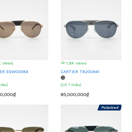
 views
1.9K views
IER ESW00064
CARTIER T8200941
màu)
(có 1 màu)
00,000₫
85,000,000₫
Polarized