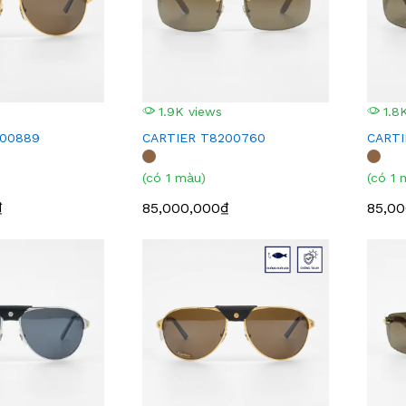
1.9K views
1.8K
200889
CARTIER T8200760
CARTI
(có 1 màu)
(có 1 
₫
85,000,000₫
85,0