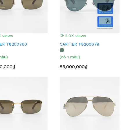
 views
2.0K views
ER T8200760
CARTIER T8200679
màu)
(có 1 màu)
00,000₫
85,000,000₫