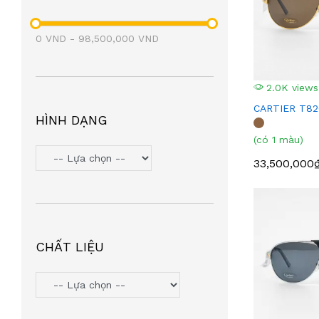
0
VND
-
98,500,000
VND
2.0K views
CARTIER T8
HÌNH DẠNG
(có 1 màu)
33,500,000
CHẤT LIỆU