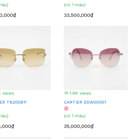
màu)
(có 1 màu)
0,000₫
33,500,000₫
 views
1.9K views
ER T8200811
CARTIER ESW00051
màu)
(có 1 màu)
5,000₫
35,000,000₫