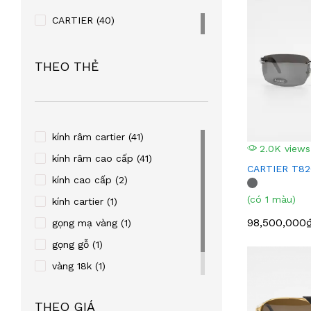
CARTIER
(40)
THEO THẺ
kính râm cartier
(41)
2.0K views
kính râm cao cấp
(41)
CARTIER T8
kính cao cấp
(2)
(có 1 màu)
kính cartier
(1)
98,500,000
gọng mạ vàng
(1)
gọng gỗ
(1)
vàng 18k
(1)
kính râm
(1)
THEO GIÁ