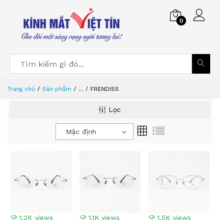
0
Trang chủ
Sản phẩm
...
FRENDISS
Lọc
Mặc định
1.2K views
1.1K views
1.5K views