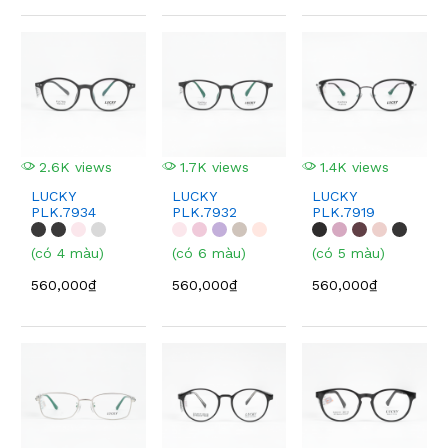
2.6K views
1.7K views
1.4K views
LUCKY
LUCKY
LUCKY
PLK.7934
PLK.7932
PLK.7919
(có 4 màu)
(có 6 màu)
(có 5 màu)
560,000₫
560,000₫
560,000₫