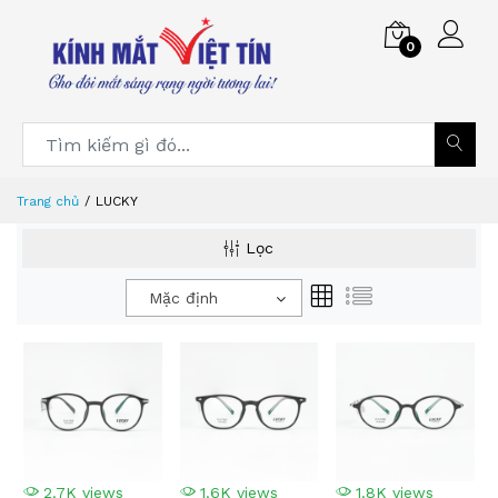
0
Trang chủ
LUCKY
Lọc
Mặc định
2.7K views
1.6K views
1.8K views