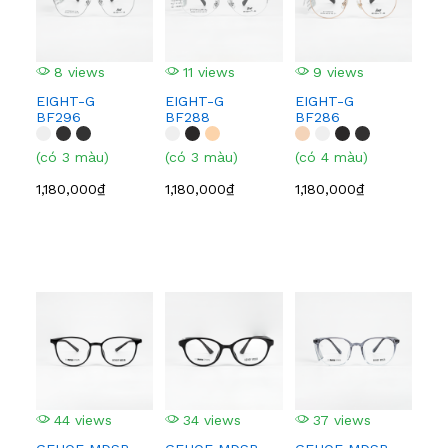
8 views
11 views
9 views
1
EIGHT-G
EIGHT-G
EIGHT-G
EI
BF296
BF288
BF286
BF
(có 3 màu)
(có 3 màu)
(có 4 màu)
(có
1,180,000₫
1,180,000₫
1,180,000₫
1,1
44 views
34 views
37 views
4