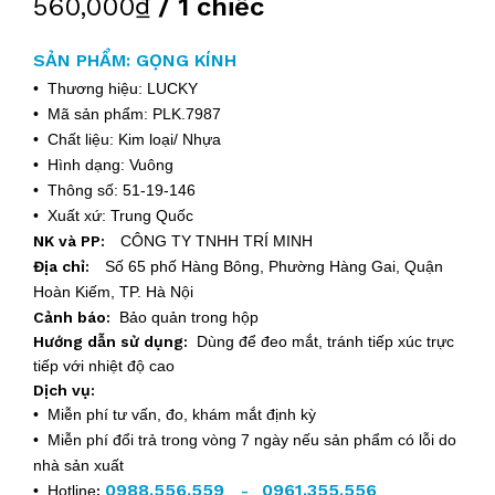
560,000₫
/ 1 chiếc
SẢN PHẨM: GỌNG KÍNH
• Thương hiệu: LUCKY
• Mã sản phẩm: PLK.7987
• Chất liệu: Kim loại/ Nhựa
• Hình dạng: Vuông
• Thông số: 51-19-146
• Xuất xứ: Trung Quốc
NK và PP:
CÔNG TY TNHH TRÍ MINH
Địa chỉ:
Số 65 phố Hàng Bông, Phường Hàng Gai, Quận
Hoàn Kiếm, TP. Hà Nội
Cảnh báo:
Bảo quản trong hộp
Hướng dẫn sử dụng:
Dùng để đeo mắt, tránh tiếp xúc trực
tiếp với nhiệt độ cao
Dịch vụ:
• Miễn phí tư vấn, đo, khám mắt định kỳ
• Miễn phí đổi trả trong vòng 7 ngày nếu sản phẩm có lỗi do
nhà sản xuất
0988.556.559
0961.355.556
• Hotline
:
-