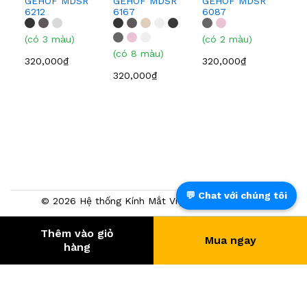
GEHOF MDSR
GEHOF MDSR
GEHOF MDSR
GE
6212
6167
6087
608
(có 3 màu)
(có 2 màu)
(có
(có 8 màu)
320,000₫
320,000₫
320
320,000₫
💬 Chat với chúng tôi
© 2026 Hệ thống Kính Mắt Việt Tín. Powered by
NTMTech
Thêm vào giỏ
Mua ngay
397.432
- KHÁCH HÀNG
hàng
® Trang TMĐT đã chứng nhận bởi BCT