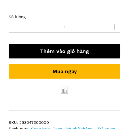
Số lượng
Thêm vào giỏ hàng
Mua ngay
SKU:
293047300000
Danh mục:
Gọng kính
,
Gọng kính phổ thông - Trẻ trung
,