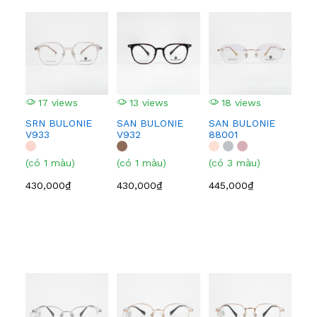
17 views
13 views
18 views
1
SRN BULONIE
SAN BULONIE
SAN BULONIE
SA
V933
V932
88001
210
(có 1 màu)
(có 1 màu)
(có 3 màu)
(có
430,000₫
430,000₫
445,000₫
445
2
EI
BF