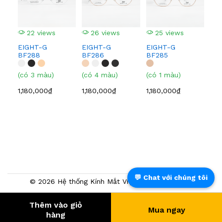
(có
22 views
26 views
25 views
1,0
EIGHT-G
EIGHT-G
EIGHT-G
BF288
BF286
BF285
(có 3 màu)
(có 4 màu)
(có 1 màu)
1,180,000₫
1,180,000₫
1,180,000₫
💬 Chat với chúng tôi
© 2026 Hệ thống Kính Mắt Việt Tín. Powered by
NTMTech
Thêm vào giỏ
Mua ngay
401.685
- KHÁCH HÀNG
hàng