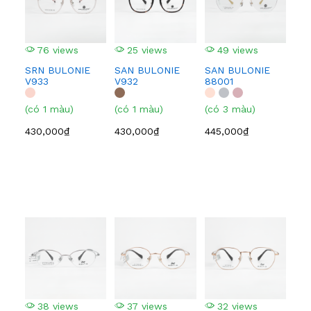
76 views
25 views
49 views
3
SRN BULONIE
SAN BULONIE
SAN BULONIE
SA
V933
V932
88001
210
(có 1 màu)
(có 1 màu)
(có 3 màu)
(có
430,000₫
430,000₫
445,000₫
445
38 views
37 views
32 views
3