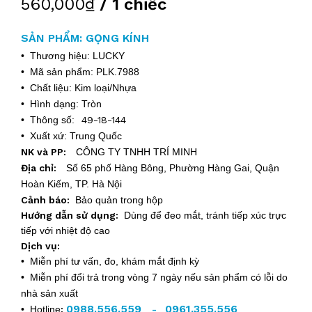
560,000₫
/ 1 chiếc
SẢN PHẨM: GỌNG KÍNH
• Thương hiệu: LUCKY
• Mã sản phẩm: PLK.7988
• Chất liệu: Kim loại/Nhựa
• Hình dạng: Tròn
• Thông số:
49-18-144
• Xuất xứ: Trung Quốc
NK và PP:
CÔNG TY TNHH TRÍ MINH
Địa chỉ:
Số 65 phố Hàng Bông, Phường Hàng Gai, Quận
Hoàn Kiếm, TP. Hà Nội
Cảnh báo:
Bảo quản trong hộp
Hướng dẫn sử dụng:
Dùng để đeo mắt, tránh tiếp xúc trực
tiếp với nhiệt độ cao
Dịch vụ:
• Miễn phí tư vấn, đo, khám mắt định kỳ
• Miễn phí đổi trả trong vòng 7 ngày nếu sản phẩm có lỗi do
nhà sản xuất
0988.556.559
0961.355.556
• Hotline
:
-