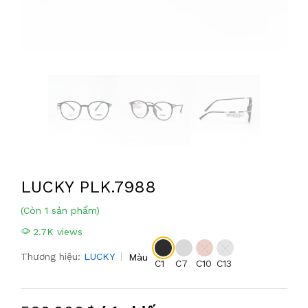
LUCKY PLK.7988
(Còn 1 sản phẩm)
2.7K views
Thương hiệu:
LUCKY
Màu
C1
C7
C10
C13