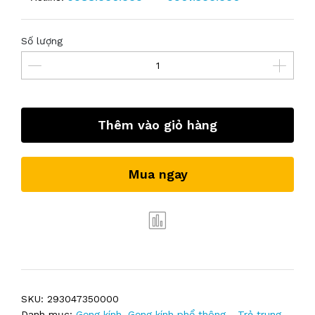
Số lượng
Thêm vào giỏ hàng
Mua ngay
SKU:
293047350000
Danh mục:
Gọng kính
,
Gọng kính phổ thông - Trẻ trung
,