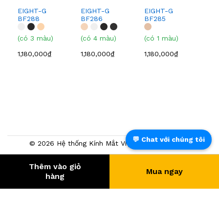
EIGHT-G
EIGHT-G
EIGHT-G
EI
BF288
BF286
BF285
BF
(có 3 màu)
(có 4 màu)
(có 1 màu)
(có
1,180,000₫
1,180,000₫
1,180,000₫
1,0
💬 Chat với chúng tôi
© 2026 Hệ thống Kính Mắt Việt Tín. Powered by
NTMTech
Thêm vào giỏ
Mua ngay
391.149
- KHÁCH HÀNG
hàng
® Trang TMĐT đã chứng nhận bởi BCT