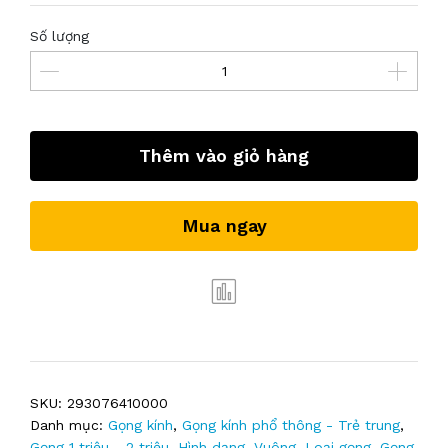
Số lượng
Thêm vào giỏ hàng
Mua ngay
SKU:
293076410000
Danh mục:
Gọng kính
,
Gọng kính phổ thông - Trẻ trung
,
Gọng 1 triệu - 2 triệu
,
Hình dạng
,
Vuông
,
Loại gọng
,
Gọng