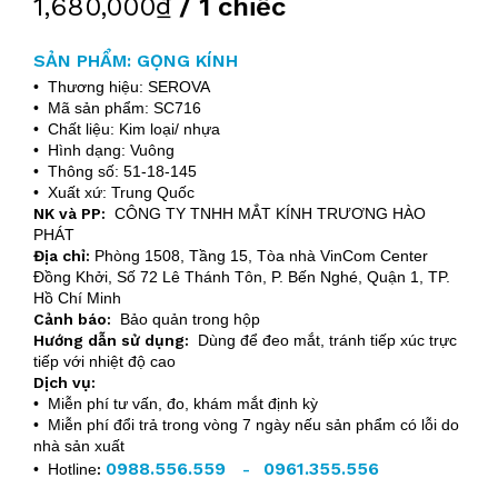
1,680,000₫
/ 1 chiếc
SẢN PHẨM: GỌNG KÍNH
• Thương hiệu: SEROVA
• Mã sản phẩm: SC716
• Chất liệu: Kim loại/ nhựa
• Hình dạng: Vuông
• Thông số: 51-18-145
• Xuất xứ: Trung Quốc
NK và PP:
CÔNG TY TNHH MẮT KÍNH TRƯƠNG HÀO
PHÁT
Địa chỉ:
Phòng 1508, Tầng 15, Tòa nhà VinCom Center
Đồng Khởi, Số 72 Lê Thánh Tôn, P. Bến Nghé, Quận 1, TP.
Hồ Chí Minh
Cảnh báo:
Bảo quản trong hộp
Hướng dẫn sử dụng:
Dùng để đeo mắt, tránh tiếp xúc trực
tiếp với nhiệt độ cao
Dịch vụ:
• Miễn phí tư vấn, đo, khám mắt định kỳ
• Miễn phí đổi trả trong vòng 7 ngày nếu sản phẩm có lỗi do
nhà sản xuất
0988.556.559
0961.355.556
• Hotline
:
-