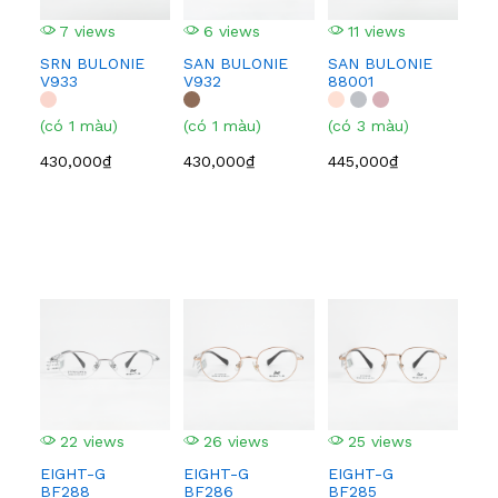
7 views
6 views
11 views
1
SRN BULONIE
SAN BULONIE
SAN BULONIE
SA
V933
V932
88001
210
(có 1 màu)
(có 1 màu)
(có 3 màu)
(có
430,000₫
430,000₫
445,000₫
445
22 views
26 views
25 views
2
EIGHT-G
EIGHT-G
EIGHT-G
EI
BF288
BF286
BF285
BF