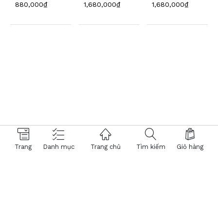
880,000₫
1,680,000₫
1,680,000₫
Trang
Danh mục
Trang chủ
Tìm kiếm
Giỏ hàng
© 2026 Hệ thống Kính Mắt Việt Tín. Powered by
NTMTech