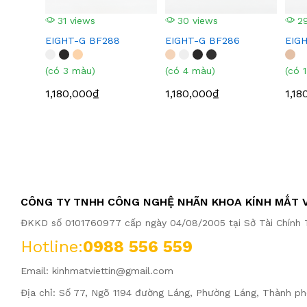
31 views
30 views
29
EIGHT-G BF288
EIGHT-G BF286
EIG
(có 3 màu)
(có 4 màu)
(có 
1,180,000₫
1,180,000₫
1,18
CÔNG TY TNHH CÔNG NGHỆ NHÃN KHOA KÍNH MẮT V
ĐKKD số 0101760977 cấp ngày 04/08/2005 tại Sở Tài Chính T
Hotline:
0988 556 559
Email:
kinhmatviettin@gmail.com
Địa chỉ: Số 77, Ngõ 1194 đường Láng, Phường Láng, Thành ph