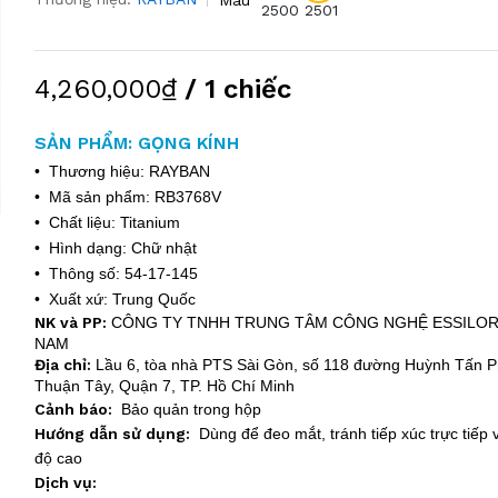
2500
2501
4,260,000₫
/ 1 chiếc
SẢN PHẨM: GỌNG KÍNH
• Thương hiệu: RAYBAN
• Mã sản phẩm: RB3768V
• Chất liệu: Titanium
• Hình dạng: Chữ nhật
• Thông số: 54-17-145
• Xuất xứ: Trung Quốc
NK và PP:
CÔNG TY TNHH TRUNG TÂM CÔNG NGHỆ ESSILOR
NAM
Địa chỉ:
Lầu 6, tòa nhà PTS Sài Gòn, số 118 đường Huỳnh Tấn Ph
Thuận Tây, Quận 7, TP. Hồ Chí Minh
Cảnh báo:
Bảo quản trong hộp
Hướng dẫn sử dụng:
Dùng để đeo mắt, tránh tiếp xúc trực tiếp v
độ cao
Dịch vụ: