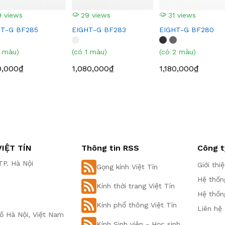
 views
29 views
31 views
HT-G BF285
EIGHT-G BF283
EIGHT-G BF280
1 màu)
(có 1 màu)
(có 2 màu)
0,000₫
1,080,000₫
1,180,000₫
IỆT TÍN
Thông tin RSS
Công t
P. Hà Nội
Giới thi
Gọng kính Việt Tín
Hệ thốn
Kính thời trang Việt Tín
Hệ thốn
Kính phổ thông Việt Tín
Liên hệ
ố Hà Nội, Việt Nam
Kính Sinh viên - Học sinh