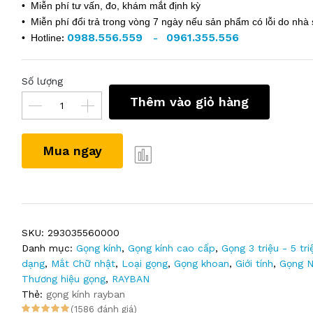
• Miễn phí tư vấn, đo, khám mắt định kỳ
• Miễn phí đổi trả trong vòng 7 ngày nếu sản phẩm có lỗi do nhà 
0988.556.559
0961.355.556
• Hotline
:
-
Số lượng
Thêm vào giỏ hàng
Mua ngay
SKU:
293035560000
Danh mục:
Gọng kính
,
Gọng kính cao cấp
,
Gọng 3 triệu - 5 tri
dạng
,
Mắt Chữ nhật
,
Loại gọng
,
Gọng khoan
,
Giới tính
,
Gọng 
Thương hiệu gọng
,
RAYBAN
Thẻ:
gọng kính rayban
(1586 đánh giá)