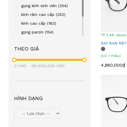
REBACCA
(24)
gọng kính sinh viên
(254)
OLD FASHION CAR
(23)
kính râm cao cấp
(252)
TITTOT
(21)
kính cao cấp
(183)
TOPIN
(20)
gọng parzin
(154)
2.4K views
FRENDISS
(20)
gọng kim loại
(122)
RAY BAN RB7
THEO GIÁ
ZIOZIA
(20)
gọng nhựa
(106)
(có 1 màu)
LEO GONE
(19)
eyewear
(98)
4,860,000₫
0
VND
BAOGELI
-
381,600,000
(18)
VND
OAKLEY
(18)
SEROVA
(17)
BROMA
(17)
HÌNH DẠNG
PAUL FRANK
(17)
SNEAKY
(16)
PETERSON
(16)