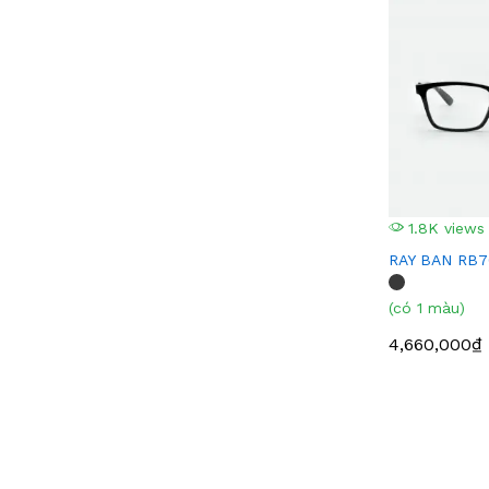
LOVELY
(2)
BEST LENS
(2)
SUPER SMOOTH
(2)
CAZAL
(2)
POLYCORE
(2)
FVEEGLAMOUR
(1)
NEW BALANCE
(1)
1.8K views
CARL ZEISS
(1)
RAY BAN RB7
SOVER
(1)
(có 1 màu)
TIMBERLAND
(1)
VEDI VERO
(1)
4,660,000₫
Mariella Burani
(1)
NINA RICCI
(1)
LAURA BIAGIOTTI
(1)
BOUCHERON
(1)