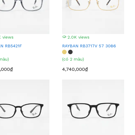
 views
2.0K views
N RB5421F
RAYBAN RB3717V 57 3086
 màu)
(có 2 màu)
,000₫
4,740,000₫