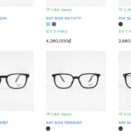
1.8K views
2.2
244
RAY BAN RB7217F
RAY B
(có 2 màu)
(có 1 
4,260,000₫
2,660
1.8K views
2.0
418F
RAY BAN RB5406F
RAY B