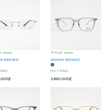
K views
6.2K views
N RB8781D
RAYBAN RB5442D
 màu)
(có 1 màu)
,000₫
3,860,000₫