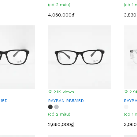
(có 2 màu)
(có 1 
4,060,000₫
3,830
2.1K views
2.9
15D
RAYBAN RB5315D
RAYBA
(có 2 màu)
(có 1 
2,660,000₫
3,060