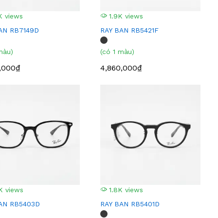
K views
1.9K views
AN RB7149D
RAY BAN RB5421F
màu)
(có 1 màu)
,000₫
4,860,000₫
K views
1.8K views
AN RB5403D
RAY BAN RB5401D