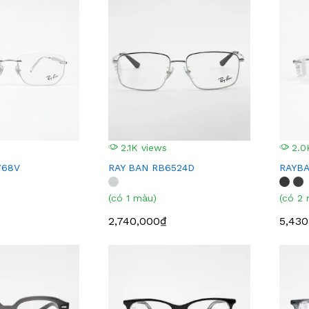
2.1K views
2.0
768V
RAY BAN RB6524D
RAYBA
(có 1 màu)
(có 2
2,740,000₫
5,430