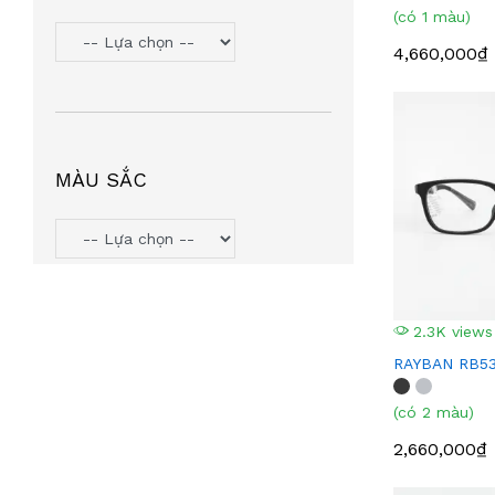
(có 1 màu)
TOMMY HILIFGER
(6)
4,660,000₫
HANGAZZ
(5)
ORYN
(5)
VOSS COZY
(5)
PJMASHERO
(4)
MÀU SẮC
MIU MIU
(4)
MICHAEL KORS
(4)
LIGHT KIDS
(4)
AGNESB
(4)
INTEROJO
(3)
2.3K views
LEATA
(3)
RAYBAN RB53
TIFFANY & CO
(3)
(có 2 màu)
SUMMIT7
(2)
2,660,000₫
MINGLE
(2)