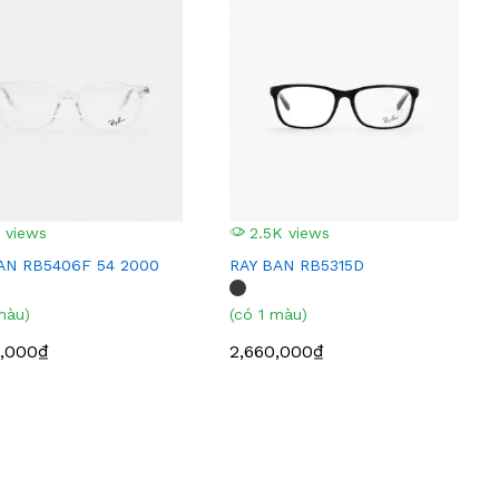
 views
2.5K views
AN RB5406F 54 2000
RAY BAN RB5315D
màu)
(có 1 màu)
,000₫
2,660,000₫