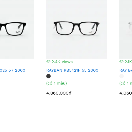
2.4K views
2.1K
025 57 2000
RAYBAN RB5421F 55 2000
RAY B
(có 1 màu)
(có 1 
4,860,000₫
4,060