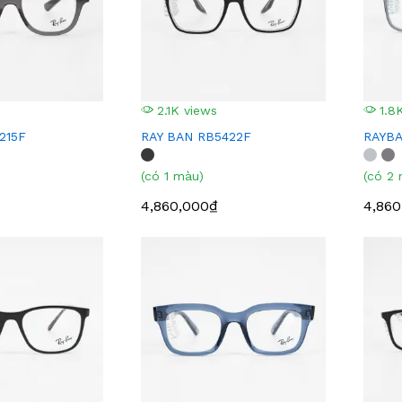
2.1K views
1.8K
215F
RAY BAN RB5422F
RAYBA
(có 1 màu)
(có 2
4,860,000₫
4,860