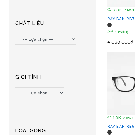
KHOAN
(14)
PORSCHE DESIGN
(13)
2.0K views
RAY BAN RB7
SUDVENT
(12)
CHẤT LIỆU
DEJA X
(12)
(có 1 màu)
PRADA
(12)
4,060,000₫
ST DUPONT
(11)
BLUE SKY
(10)
CHNKELUOXIN
(9)
SPORT
(8)
GIỚI TÍNH
XINGMEILU
(7)
QINA
(7)
URIK
(7)
JILL STUART
(7)
1.8K views
SEED
(7)
RAY BAN RB5
LOẠI GỌNG
VERSACE
(6)