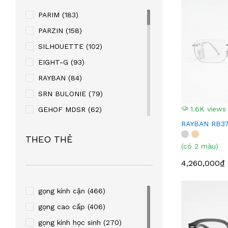
PARIM
(183)
PARZIN
(158)
SILHOUETTE
(102)
EIGHT-G
(93)
RAYBAN
(84)
SRN BULONIE
(79)
1.6K views
GEHOF MDSR
(62)
RAYBAN RB3
MANAKO
(56)
THEO THẺ
KABAOLAI
(41)
(có 2 màu)
SUPER V
(32)
4,260,000₫
STEVEN KURRY
(32)
PALNDER
(30)
gọng kính cận
(466)
ZENTA
(29)
gọng cao cấp
(406)
SULWHACELL
(24)
gọng kính học sinh
(270)