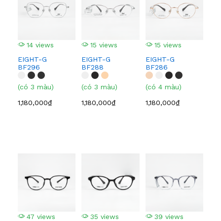
14 views
15 views
15 views
1
EIGHT-G
EIGHT-G
EIGHT-G
EI
BF296
BF288
BF286
BF
(có 3 màu)
(có 3 màu)
(có 4 màu)
(có
1,180,000₫
1,180,000₫
1,180,000₫
1,1
47 views
35 views
39 views
5