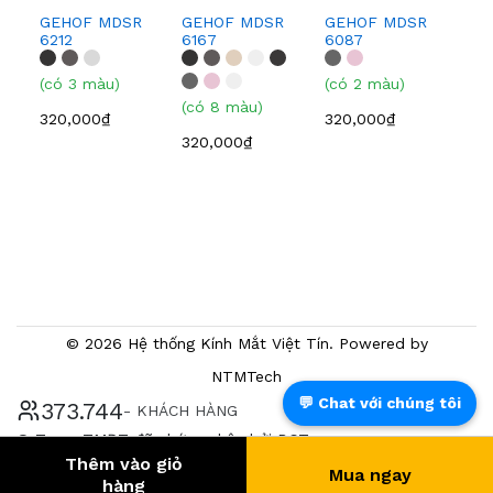
GEHOF MDSR
GEHOF MDSR
GEHOF MDSR
GE
6212
6167
6087
608
(có 3 màu)
(có 2 màu)
(có
(có 8 màu)
320,000₫
320,000₫
320
320,000₫
© 2026 Hệ thống Kính Mắt Việt Tín. Powered by
NTMTech
💬 Chat với chúng tôi
392.168
- KHÁCH HÀNG
® Trang TMĐT đã chứng nhận bởi BCT
Thêm vào giỏ
Mua ngay
hàng