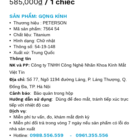
585,000₫
/ 1 chiếc
SẢN PHẨM: GỌNG KÍNH
• Thương hiệu : PETERSON
• Mã sản phẩm: 7564 54
• Chất liệu: Titanium
• Hình dạng: Chữ nhật
• Thông số: 54-19-148
• Xuất xứ: Trung Quốc
Thông tin
NK và PP:
Công ty TNHH Công Nghệ Nhãn Khoa Kính Mắt
Việt Tín
Địa chỉ:
Số 77, Ngõ 1194 đường Láng, P. Láng Thượng, Q.
Đống Đa, TP. Hà Nội
Cảnh báo
: Bảo quản trong hộp
Hướng dẫn sử dụng
: Dùng để đeo mắt, tránh tiếp xúc trực
tiếp với nhiệt độ cao
Dịch vụ
:
• Miễn phí tư vấn, đo, khám mắt định kỳ
• Miễn phí đổi trả trong vòng 7 ngày nếu sản phẩm có lỗi do
nhà sản xuất
0988.556.559
0961.355.556
• Hotline:
-