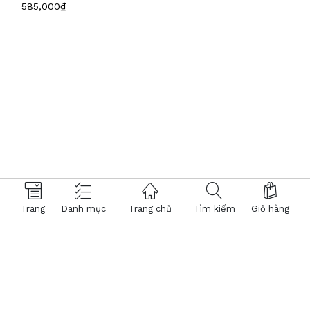
585,000₫
Trang
Danh mục
Trang chủ
Tìm kiếm
Giỏ hàng
© 2026 Hệ thống Kính Mắt Việt Tín. Powered by
NTMTech