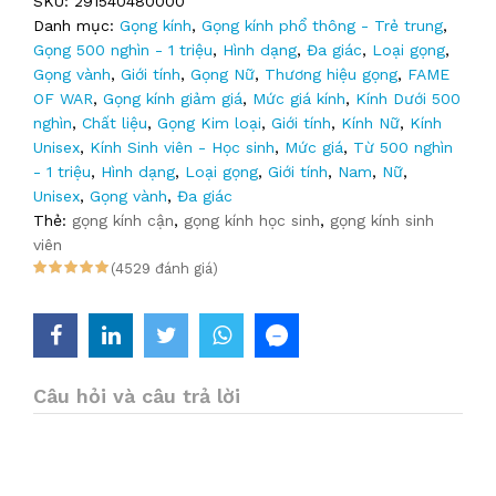
SKU:
291540480000
Danh mục:
Gọng kính
,
Gọng kính phổ thông - Trẻ trung
,
Gọng 500 nghìn - 1 triệu
,
Hình dạng
,
Đa giác
,
Loại gọng
,
Gọng vành
,
Giới tính
,
Gọng Nữ
,
Thương hiệu gọng
,
FAME
OF WAR
,
Gọng kính giảm giá
,
Mức giá kính
,
Kính Dưới 500
nghìn
,
Chất liệu
,
Gọng Kim loại
,
Giới tính
,
Kính Nữ
,
Kính
Unisex
,
Kính Sinh viên - Học sinh
,
Mức giá
,
Từ 500 nghìn
- 1 triệu
,
Hình dạng
,
Loại gọng
,
Giới tính
,
Nam
,
Nữ
,
Unisex
,
Gọng vành
,
Đa giác
Thẻ:
gọng kính cận
,
gọng kính học sinh
,
gọng kính sinh
viên
(4529 đánh giá)
Câu hỏi và câu trả lời