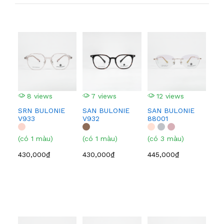
8 views
7 views
12 views
1
SRN BULONIE
SAN BULONIE
SAN BULONIE
SA
V933
V932
88001
210
(có 1 màu)
(có 1 màu)
(có 3 màu)
(có
430,000₫
430,000₫
445,000₫
445
2