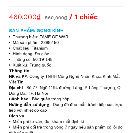
460,000₫
/ 1 chiếc
560,000₫
SẢN PHẨM: GỌNG KÍNH
• Thương hiệu: FAME OF WAR
• Mã sản phẩm: 23982 50
• Chất liệu: Titanium
• Hình dạng: Đa giác
• Thông số: 50-19-145
• Xuất xứ: Trung quốc
Thông tin
NK và PP
: Công ty TNHH Công Nghệ Nhãn Khoa Kính Mắt
Việt Tín
Địa chỉ
: Số 77, Ngõ 1194 đường Láng, P. Láng Thượng, Q.
Đống Đa, TP. Hà Nội
Cảnh báo
: Bảo quản trong hộp
Hướng dẫn sử dụng
: Dùng để đeo mắt, tránh tiếp xúc trực
tiếp với nhiệt độ cao
Dịch vụ
:
• Miễn phí tư vấn, đo, khám mắt định kì
• Miễn phí đổi trả trong vòng 7 ngày nếu sản phẩm có lỗi do
nhà sản xuất