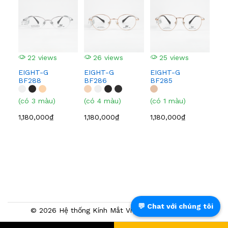
EI
BF
(có
22 views
26 views
25 views
1,0
EIGHT-G
EIGHT-G
EIGHT-G
BF288
BF286
BF285
(có 3 màu)
(có 4 màu)
(có 1 màu)
1,180,000₫
1,180,000₫
1,180,000₫
💬 Chat với chúng tôi
© 2026 Hệ thống Kính Mắt Việt Tín. Powered by
NTMTech