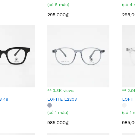
(có 5 màu)
(có 4
295,000₫
295,
3.3K views
2.9
3 49
LOFITE L2203
LOFIT
(có 1 màu)
(có 1 
985,000₫
985,