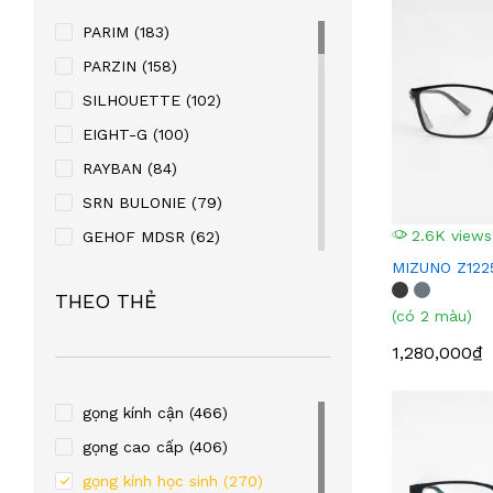
PARIM
(183)
PARZIN
(158)
SILHOUETTE
(102)
EIGHT-G
(100)
RAYBAN
(84)
SRN BULONIE
(79)
2.6K views
GEHOF MDSR
(62)
MIZUNO Z122
MANAKO
(56)
THEO THẺ
KABAOLAI
(41)
(có 2 màu)
SUPER V
(32)
1,280,000₫
STEVEN KURRY
(32)
PALNDER
(30)
gọng kính cận
(466)
ZENTA
(29)
gọng cao cấp
(406)
SULWHACELL
(24)
gọng kính học sinh
(270)