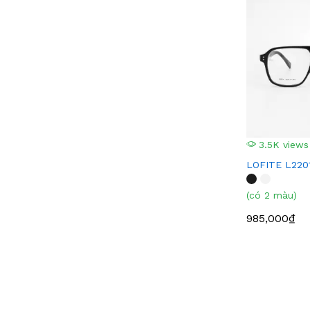
LOVELY
(2)
BEST LENS
(2)
SUPER SMOOTH
(2)
CAZAL
(2)
POLYCORE
(2)
FVEEGLAMOUR
(1)
NEW BALANCE
(1)
3.5K views
CARL ZEISS
(1)
LOFITE L220
SOVER
(1)
(có 2 màu)
TIMBERLAND
(1)
VEDI VERO
(1)
985,000₫
Mariella Burani
(1)
NINA RICCI
(1)
LAURA BIAGIOTTI
(1)
BOUCHERON
(1)