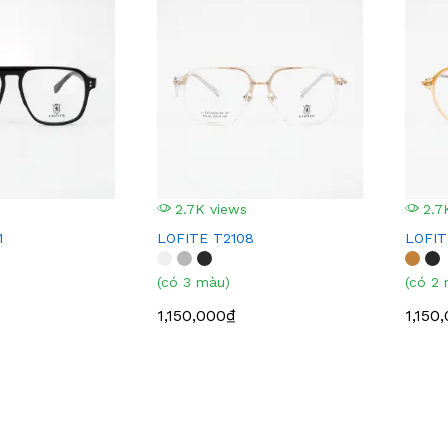
2.7K views
2.7
1
LOFITE T2108
LOFIT
(có 3 màu)
(có 2
1,150,000₫
1,150