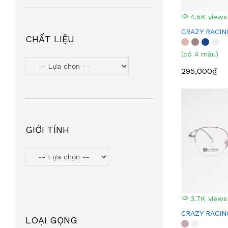
KHOAN
(14)
PORSCHE DESIGN
(13)
4.5K views
CRAZY RACIN
SUDVENT
(12)
CHẤT LIỆU
DEJA X
(12)
(có 4 màu)
PRADA
(12)
295,000₫
ST DUPONT
(11)
BLUE SKY
(10)
CHNKELUOXIN
(9)
SPORT
(8)
GIỚI TÍNH
XINGMEILU
(7)
QINA
(7)
URIK
(7)
JILL STUART
(7)
3.7K views
SEED
(7)
CRAZY RACIN
LOẠI GỌNG
VERSACE
(6)