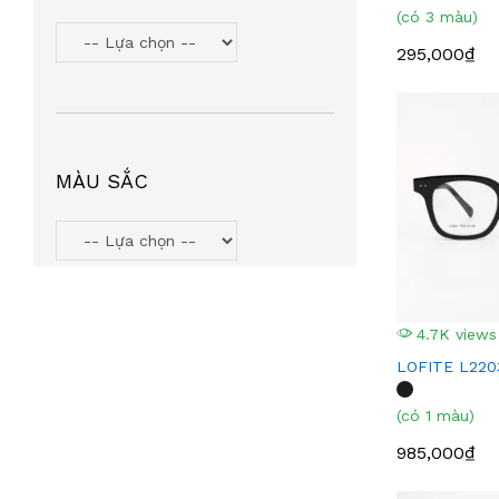
(có 3 màu)
TOMMY HILIFGER
(6)
295,000₫
HANGAZZ
(5)
ORYN
(5)
VOSS COZY
(5)
PJMASHERO
(4)
MÀU SẮC
MIU MIU
(4)
MICHAEL KORS
(4)
LIGHT KIDS
(4)
AGNESB
(4)
INTEROJO
(3)
4.7K views
LEATA
(3)
LOFITE L220
TIFFANY & CO
(3)
(có 1 màu)
SUMMIT7
(2)
985,000₫
MINGLE
(2)