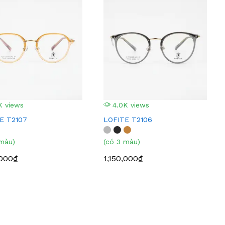
K views
4.0K views
E T2107
LOFITE T2106
 màu)
(có 3 màu)
,000₫
1,150,000₫