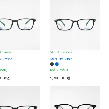
K views
3.4K views
O Z1214
MIZUNO Z1161
 màu)
(có 2 màu)
,000₫
1,280,000₫