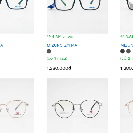
4.3K views
3.8
7A
MIZUNO Z1144A
MIZUN
(có 1 màu)
(có 2
1,280,000₫
1,280