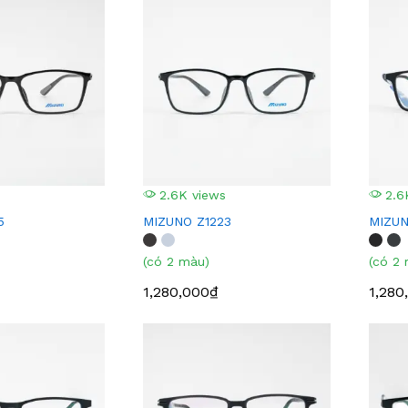
2.6K views
2.6
5
MIZUNO Z1223
MIZUN
(có 2 màu)
(có 2
1,280,000₫
1,280