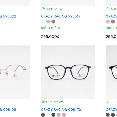
3.4K views
6.8
G XY5022
CRAZY RACING XY5017
CRAZY
(có 3 màu)
(có 2
295,000₫
295,
11.1K views
3.1K
G C08196
CRAZY RACING C08172
CRAZY