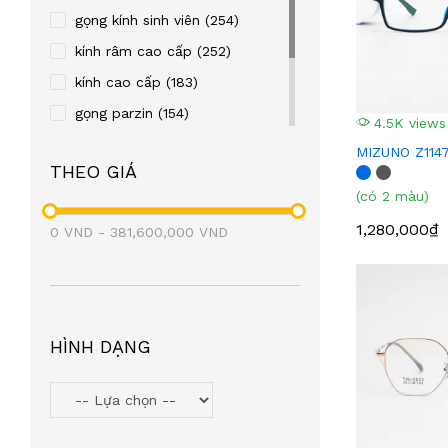
REBACCA
(24)
gọng kính sinh viên
(254)
OLD FASHION CAR
(23)
kính râm cao cấp
(252)
TITTOT
(21)
kính cao cấp
(183)
TOPIN
(20)
gọng parzin
(154)
4.5K views
FRENDISS
(20)
gọng kim loại
(122)
MIZUNO Z114
THEO GIÁ
ZIOZIA
(20)
gọng nhựa
(106)
(có 2 màu)
LEO GONE
(19)
eyewear
(98)
1,280,000₫
0
VND
BAOGELI
-
381,600,000
(18)
VND
OAKLEY
(18)
SEROVA
(17)
BROMA
(17)
HÌNH DẠNG
PAUL FRANK
(17)
SNEAKY
(16)
PETERSON
(16)