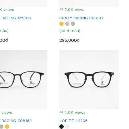
K views
2.9K views
 RACING XY5016
CRAZY RACING C08197
 màu)
(có 4 màu)
000₫
295,000₫
 views
4.0K views
 RACING C08163
LOFITE L2205