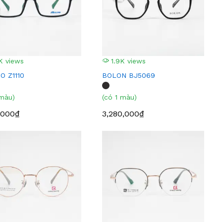
K views
1.9K views
O Z1110
BOLON BJ5069
 màu)
(có 1 màu)
,000₫
3,280,000₫