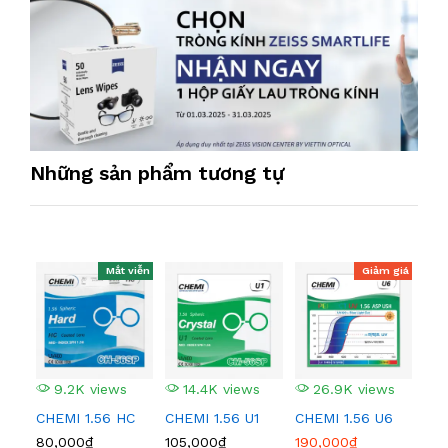
Những sản phẩm tương tự
Mắt viễn
Giảm giá
9.2K views
14.4K views
26.9K views
3
CHEMI 1.56 HC
CHEMI 1.56 U1
CHEMI 1.56 U6
CHE
80,000₫
105,000₫
190,000₫
340