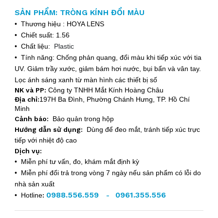
SẢN PHẨM: TRÒNG KÍNH ĐỔI MÀU
• Thương hiệu : HOYA LENS
• Chiết suất: 1.56
• Chất liệu:
Plastic
• Tính năng: Chống phản quang, đổi màu khi tiếp xúc với tia
UV. Giảm trầy xước, giảm bám hơi nước, bụi bẩn và vân tay.
Lọc ánh sáng xanh từ màn hình các thiết bị số
NK và PP:
Công ty TNHH Mắt Kính Hoàng Châu
Địa chỉ:
197H Ba Đình, Phường Chánh Hưng, TP. Hồ Chí
Minh
Cảnh báo:
Bảo quản trong hộp
Hướng dẫn sử dụng:
Dùng để đeo mắt, tránh tiếp xúc trực
tiếp với nhiệt độ cao
Dịch vụ:
• Miễn phí tư vấn, đo, khám mắt định kỳ
• Miễn phí đổi trả trong vòng 7 ngày nếu sản phẩm có lỗi do
nhà sản xuất
0988.556.559
0961.355.556
• Hotline
:
-