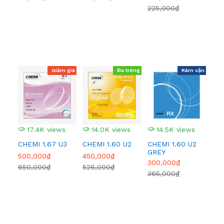
225,000₫
436
Giảm giá
Đa tròng
Râm cận
17.4K views
14.0K views
14.5K views
1
CHEMI 1.67 U3
CHEMI 1.60 U2
CHEMI 1.60 U2
CHE
GREY
TR
500,000₫
450,000₫
BẠ
300,000₫
49
650,000₫
526,000₫
365,000₫