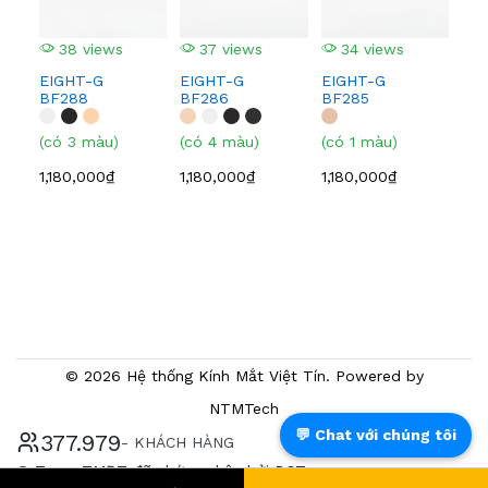
(có
38 views
37 views
34 views
1,0
EIGHT-G
EIGHT-G
EIGHT-G
BF288
BF286
BF285
(có 3 màu)
(có 4 màu)
(có 1 màu)
1,180,000₫
1,180,000₫
1,180,000₫
© 2026 Hệ thống Kính Mắt Việt Tín. Powered by
NTMTech
💬 Chat với chúng tôi
397.734
- KHÁCH HÀNG
® Trang TMĐT đã chứng nhận bởi BCT