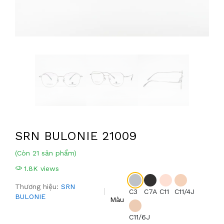
SRN BULONIE 21009
(Còn 21 sản phẩm)
1.8K views
Thương hiệu:
SRN
C3
C7A
C11
C11/4J
BULONIE
Màu
C11/6J