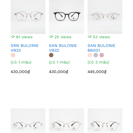
81 views
25 views
53 views
3
SRN BULONIE
SAN BULONIE
SAN BULONIE
SA
V933
V932
88001
210
(có 1 màu)
(có 1 màu)
(có 3 màu)
(có
430,000₫
430,000₫
445,000₫
445
3
EI
BF