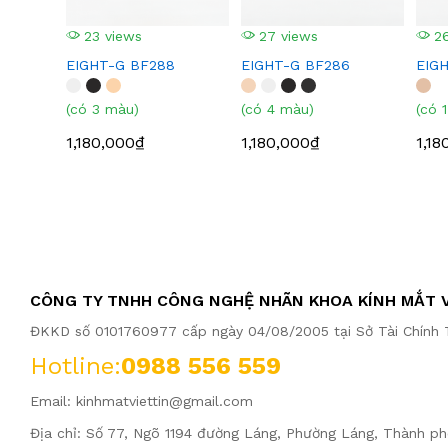
23 views
27 views
26
EIGHT-G BF288
EIGHT-G BF286
EIG
(có 3 màu)
(có 4 màu)
(có 
1,180,000₫
1,180,000₫
1,18
CÔNG TY TNHH CÔNG NGHỆ NHÃN KHOA KÍNH MẮT V
ĐKKD số 0101760977 cấp ngày 04/08/2005 tại Sở Tài Chính T
Hotline:
0988 556 559
Email:
kinhmatviettin@gmail.com
Địa chỉ: Số 77, Ngõ 1194 đường Láng, Phường Láng, Thành ph