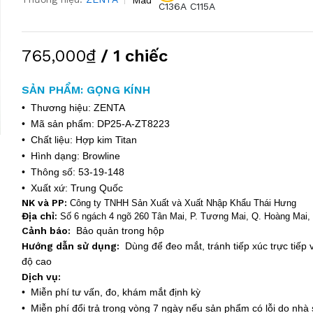
C136A
C115A
765,000₫
/ 1 chiếc
SẢN PHẨM: GỌNG KÍNH
• Thương hiệu: ZENTA
• Mã sản phẩm: DP25-A-ZT8223
• Chất liệu: Hợp kim Titan
• Hình dạng: Browline
• Thông số: 53-19-148
• Xuất xứ: Trung Quốc
NK và PP:
Công ty TNHH Sản Xuất và Xuất Nhập Khẩu Thái Hưng
Địa chỉ
:
Số 6 ngách 4 ngõ 260 Tân Mai, P. Tương Mai, Q. Hoàng Mai, 
Cảnh báo:
Bảo quản trong hộp
Hướng dẫn sử dụng:
Dùng để đeo mắt, tránh tiếp xúc trực tiếp v
độ cao
Dịch vụ:
• Miễn phí tư vấn, đo, khám mắt định kỳ
• Miễn phí đổi trả trong vòng 7 ngày nếu sản phẩm có lỗi do nhà 