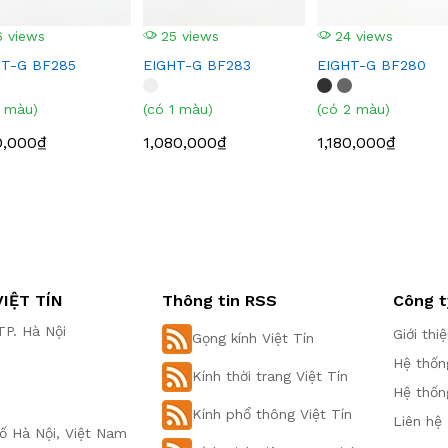
 views
25 views
24 views
HT-G BF285
EIGHT-G BF283
EIGHT-G BF280
1 màu)
(có 1 màu)
(có 2 màu)
0,000₫
1,080,000₫
1,180,000₫
IỆT TÍN
Thông tin RSS
Công t
P. Hà Nội
Giới thi
Gọng kính Việt Tín
Hệ thốn
Kính thời trang Việt Tín
Hệ thốn
Kính phổ thông Việt Tín
Liên hệ
ố Hà Nội, Việt Nam