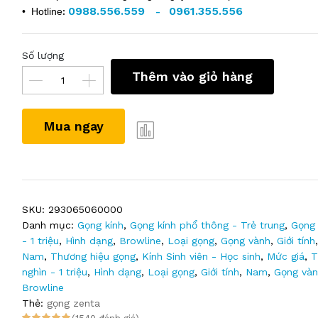
0988.556.559
0961.355.556
• Hotline
:
-
Số lượng
Thêm vào giỏ hàng
Mua ngay
SKU:
293065060000
Danh mục:
Gọng kính
,
Gọng kính phổ thông - Trẻ trung
,
Gọng 
- 1 triệu
,
Hình dạng
,
Browline
,
Loại gọng
,
Gọng vành
,
Giới tính
Nam
,
Thương hiệu gọng
,
Kính Sinh viên - Học sinh
,
Mức giá
,
T
nghìn - 1 triệu
,
Hình dạng
,
Loại gọng
,
Giới tính
,
Nam
,
Gọng vàn
Browline
Thẻ:
gọng zenta