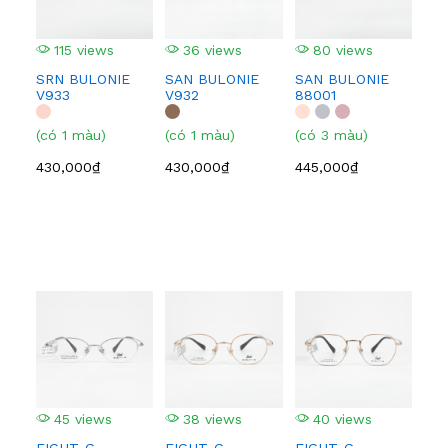
115 views
36 views
80 views
4
SRN BULONIE
SAN BULONIE
SAN BULONIE
SA
V933
V932
88001
210
(có 1 màu)
(có 1 màu)
(có 3 màu)
(có
430,000₫
430,000₫
445,000₫
445
45 views
38 views
40 views
3
EIGHT-G
EIGHT-G
EIGHT-G
EI