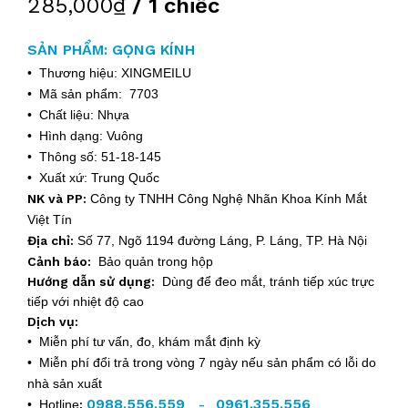
285,000₫
/ 1 chiếc
SẢN PHẨM: GỌNG KÍNH
• Thương hiệu: XINGMEILU
• Mã sản phẩm: 7703
• Chất liệu: Nhựa
• Hình dạng: Vuông
• Thông số: 51-18-145
• Xuất xứ: Trung Quốc
NK và PP:
Công ty TNHH Công Nghệ Nhãn Khoa Kính Mắt
Việt Tín
Địa chỉ:
Số 77, Ngõ 1194 đường Láng, P. Láng, TP. Hà Nội
Cảnh báo:
Bảo quản trong hộp
Hướng dẫn sử dụng:
Dùng để đeo mắt, tránh tiếp xúc trực
tiếp với nhiệt độ cao
Dịch vụ:
• Miễn phí tư vấn, đo, khám mắt định kỳ
• Miễn phí đổi trả trong vòng 7 ngày nếu sản phẩm có lỗi do
nhà sản xuất
0988.556.559
0961.355.556
• Hotline
:
-