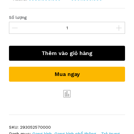
Số lượng
Thêm vào giỏ hàng
Mua ngay
SKU:
293052570000
Danh mục:
Gọng kính
,
Gọng kính phổ thông - Trẻ trung
,