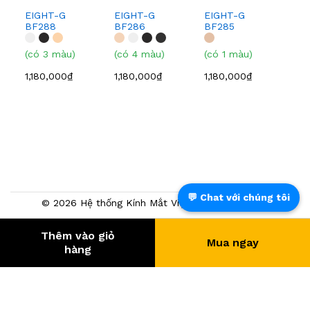
EIGHT-G
EIGHT-G
EIGHT-G
EI
BF288
BF286
BF285
BF
(có 3 màu)
(có 4 màu)
(có 1 màu)
(có
1,180,000₫
1,180,000₫
1,180,000₫
1,0
💬 Chat với chúng tôi
© 2026 Hệ thống Kính Mắt Việt Tín. Powered by
NTMTech
Thêm vào giỏ
Mua ngay
392.466
- KHÁCH HÀNG
hàng
® Trang TMĐT đã chứng nhận bởi BCT