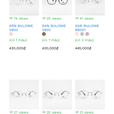
74 views
25 views
41 views
3
SRN BULONIE
SAN BULONIE
SAN BULONIE
SA
V933
V932
88001
210
(có 1 màu)
(có 1 màu)
(có 3 màu)
(có
430,000₫
430,000₫
445,000₫
445
37 views
35 views
31 views
3