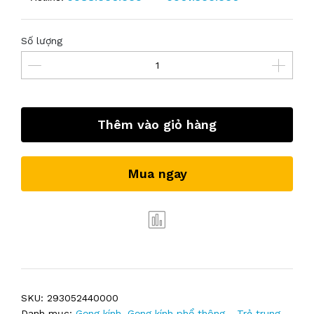
Số lượng
Thêm vào giỏ hàng
Mua ngay
SKU:
293052440000
Danh mục:
Gọng kính
,
Gọng kính phổ thông - Trẻ trung
,