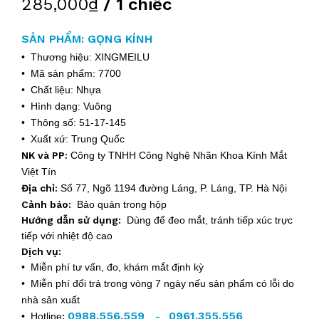
285,000₫
/ 1 chiếc
SẢN PHẨM: GỌNG KÍNH
• Thương hiệu: XINGMEILU
• Mã sản phẩm: 7700
• Chất liệu: Nhựa
• Hình dạng: Vuông
• Thông số: 51-17-145
• Xuất xứ: Trung Quốc
NK và PP:
Công ty TNHH Công Nghệ Nhãn Khoa Kính Mắt
Việt Tín
Địa chỉ:
Số 77, Ngõ 1194 đường Láng, P. Láng, TP. Hà Nội
Cảnh báo:
Bảo quản trong hộp
Hướng dẫn sử dụng:
Dùng để đeo mắt, tránh tiếp xúc trực
tiếp với nhiệt độ cao
Dịch vụ:
• Miễn phí tư vấn, đo, khám mắt định kỳ
• Miễn phí đổi trả trong vòng 7 ngày nếu sản phẩm có lỗi do
nhà sản xuất
0988.556.559
0961.355.556
• Hotline
:
-