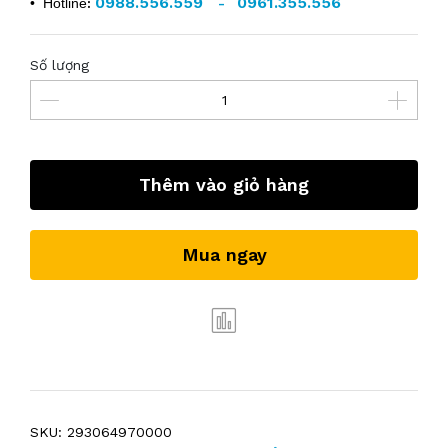
0988.556.559
0961.355.556
• Hotline
:
-
Số lượng
Thêm vào giỏ hàng
Mua ngay
SKU:
293064970000