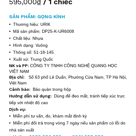
595,000₫
/ 1 chiếc
SẢN PHẨM: GỌNG KÍNH
• Thương hiệu: URIK
• Mã sản phẩm: DP25-K-UR6008
• Chất liệu: Nhựa
• Hình dạng: Vuông
• Thông số: 51-18-145
• Xuất xứ: Trung Quốc
NK và PP:
CÔNG TY TNHH CÔNG NGHỆ QUANG HỌC
VIỆT NAM
Địa chỉ:
Số 63 phố Lê Duẩn, Phường Cửa Nam, TP Hà Nội,
Việt Nam
Cảnh báo:
Bảo quản trong hộp
Hướng dẫn sử dụng:
Dùng để đeo mắt, tránh tiếp xúc trực
tiếp với nhiệt độ cao
Dịch vụ:
• Miễn phí tư vấn, đo, khám mắt định kỳ
• Miễn phí đổi trả trong vòng 7 ngày nếu sản phẩm có lỗi do
nhà sản xuất