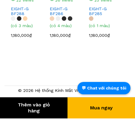
EIGHT-G
EIGHT-G
EIGHT-G
EI
BF288
BF286
BF285
BF
(có 3 màu)
(có 4 màu)
(có 1 màu)
(có
1,180,000₫
1,180,000₫
1,180,000₫
1,0
💬 Chat với chúng tôi
© 2026 Hệ thống Kính Mắt Việt Tín. Powered by
NTMTech
Thêm vào giỏ
Mua ngay
389.536
- KHÁCH HÀNG
hàng
® Trang TMĐT đã chứng nhận bởi BCT