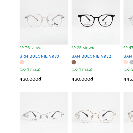
76 views
25 views
47
SRN BULONIE V933
SAN BULONIE V932
SAN
(có 1 màu)
(có 1 màu)
(có 
430,000₫
430,000₫
445