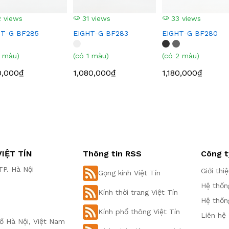
 views
31 views
33 views
HT-G BF285
EIGHT-G BF283
EIGHT-G BF280
1 màu)
(có 1 màu)
(có 2 màu)
0,000₫
1,080,000₫
1,180,000₫
IỆT TÍN
Thông tin RSS
Công t
P. Hà Nội
Giới thi
Gọng kính Việt Tín
Hệ thốn
Kính thời trang Việt Tín
Hệ thốn
Kính phổ thông Việt Tín
Liên hệ
ố Hà Nội, Việt Nam