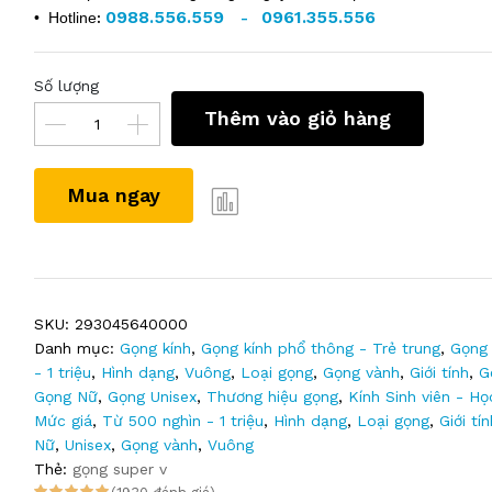
0988.556.559
0961.355.556
• Hotline
:
-
Số lượng
Thêm vào giỏ hàng
Mua ngay
SKU:
293045640000
Danh mục:
Gọng kính
,
Gọng kính phổ thông - Trẻ trung
,
Gọng 
- 1 triệu
,
Hình dạng
,
Vuông
,
Loại gọng
,
Gọng vành
,
Giới tính
,
G
Gọng Nữ
,
Gọng Unisex
,
Thương hiệu gọng
,
Kính Sinh viên - Họ
Mức giá
,
Từ 500 nghìn - 1 triệu
,
Hình dạng
,
Loại gọng
,
Giới tín
Nữ
,
Unisex
,
Gọng vành
,
Vuông
Thẻ:
gọng super v