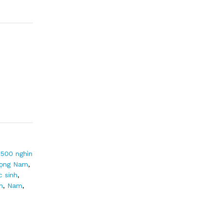
500 nghìn
ọng Nam
,
c sinh
,
h
,
Nam
,