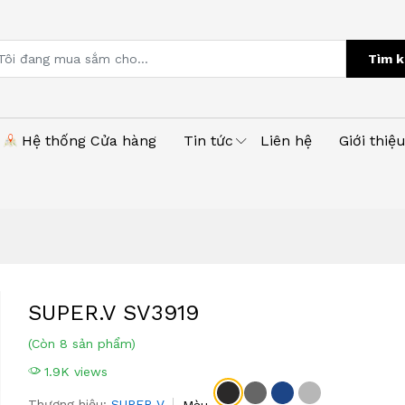
Tìm k
Hệ thống Cửa hàng
Tin tức
Liên hệ
Giới thiệ
SUPER.V SV3919
(Còn 8 sản phẩm)
1.9K views
Thương hiệu:
SUPER V
Màu