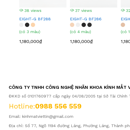
38 views
37 views
32
EIGHT-G BF288
EIGHT-G BF286
EIG
(có 3 màu)
(có 4 màu)
(có 
1,180,000₫
1,180,000₫
1,18
CÔNG TY TNHH CÔNG NGHỆ NHÃN KHOA KÍNH MẮT V
ĐKKD số 0101760977 cấp ngày 04/08/2005 tại Sở Tài Chính T
Hotline:
0988 556 559
Email:
kinhmatviettin@gmail.com
Địa chỉ: Số 77, Ngõ 1194 đường Láng, Phường Láng, Thành ph