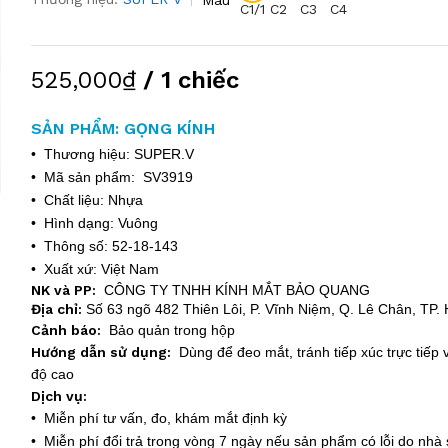
C1/1
C2
C3
C4
525,000₫
/ 1 chiếc
SẢN PHẨM: GỌNG KÍNH
• Thương hiệu: SUPER.V
• Mã sản phẩm: SV3919
• Chất liệu: Nhựa
• Hình dạng: Vuông
• Thông số: 52-18-143
• Xuất xứ: Việt Nam
NK và PP:
CÔNG TY TNHH KÍNH MẮT BẢO QUANG
Địa chỉ:
Số 63 ngõ 482 Thiên Lôi, P. Vĩnh Niệm, Q. Lê Chân, TP.
Cảnh báo:
Bảo quản trong hộp
Hướng dẫn sử dụng:
Dùng để đeo mắt, tránh tiếp xúc trực tiếp v
độ cao
Dịch vụ:
• Miễn phí tư vấn, đo, khám mắt định kỳ
• Miễn phí đổi trả trong vòng 7 ngày nếu sản phẩm có lỗi do nhà 