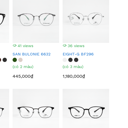
41 views
36 views
SAN BULONIE 6632
EIGHT-G BF296
(có 2 màu)
(có 3 màu)
445,000₫
1,180,000₫