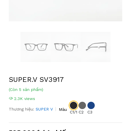
SUPER.V SV3917
(Còn 5 sản phẩm)
2.3K views
Thương hiệu:
SUPER V
Màu
C1/1
C2
C3