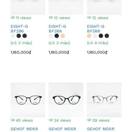
11 views
13 views
12 views
1
EIGHT-G
EIGHT-G
EIGHT-G
EI
BF296
BF288
BF286
BF
(có 3 màu)
(có 3 màu)
(có 4 màu)
(có
1,180,000₫
1,180,000₫
1,180,000₫
1,1
45 views
34 views
39 views
4
GEHOF MDSR
GEHOF MDSR
GEHOF MDSR
GE