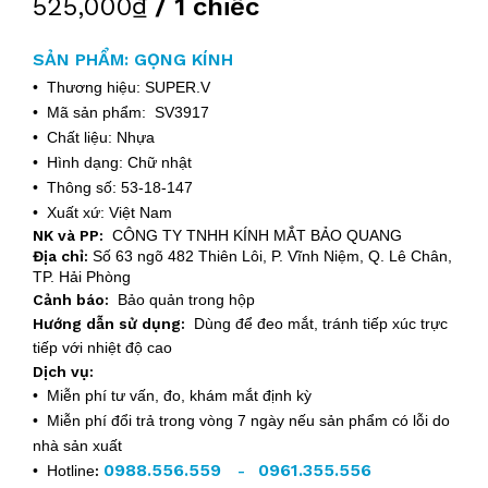
525,000₫
/ 1 chiếc
SẢN PHẨM: GỌNG KÍNH
• Thương hiệu: SUPER.V
• Mã sản phẩm: SV3917
• Chất liệu: Nhựa
• Hình dạng: Chữ nhật
• Thông số: 53-18-147
• Xuất xứ: Việt Nam
NK và PP:
CÔNG TY TNHH KÍNH MẮT BẢO QUANG
Địa chỉ:
Số 63 ngõ 482 Thiên Lôi, P. Vĩnh Niệm, Q. Lê Chân,
TP. Hải Phòng
Cảnh báo:
Bảo quản trong hộp
Hướng dẫn sử dụng:
Dùng để đeo mắt, tránh tiếp xúc trực
tiếp với nhiệt độ cao
Dịch vụ:
• Miễn phí tư vấn, đo, khám mắt định kỳ
• Miễn phí đổi trả trong vòng 7 ngày nếu sản phẩm có lỗi do
nhà sản xuất
0988.556.559
0961.355.556
• Hotline
:
-