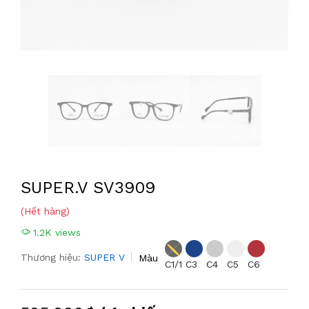
SUPER.V SV3909
(Hết hàng)
1.2K views
Thương hiệu:
SUPER V
Màu
C1/1
C3
C4
C5
C6