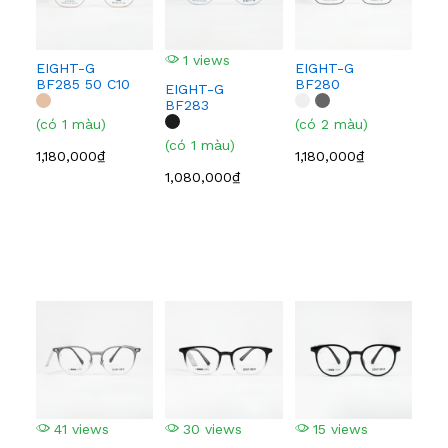
1 views
3
EIGHT-G
EIGHT-G
BF285 50 C10
BF280
EIGHT-G
EI
BF283
(có 1 màu)
(có 2 màu)
(có
(có 1 màu)
1,180,000₫
1,180,000₫
1,1
1,080,000₫
41 views
30 views
15 views
2