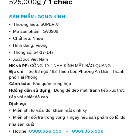
525,000₫
/ 1 chiếc
SẢN PHẨM: GỌNG KÍNH
• Thương hiệu: SUPER.V
• Mã sản phẩm: SV3909
• Chất liệu: Nhựa
• Hình dạng: Vuông
• Thông số: 54-17-147
• Xuất xứ: Việt Nam
NK và PP:
CÔNG TY TNHH KÍNH MẮT BẢO QUANG
Địa chỉ:
Số 63 ngõ 482 Thiên Lôi, Phường An Biên, Thành
phố Hải Phòng
Cảnh báo:
Bảo quản trong hộp
Hướng dẫn sử dụng:
Dùng để đeo mắt, tránh tiếp xúc trực
tiếp với nhiệt độ cao
Dịch vụ:
• Miễn phí tư vấn, đo, khám mắt định kỳ
• Miễn phí đổi trả trong vòng 7 ngày nếu sản phẩm có lỗi do
nhà sản xuất
0988.556.559
0961.355.556
• Hotline
:
-