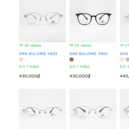
30 views
23 views
27
SRN BULONIE V933
SAN BULONIE V932
SAN
(có 1 màu)
(có 1 màu)
(có 
430,000₫
430,000₫
445