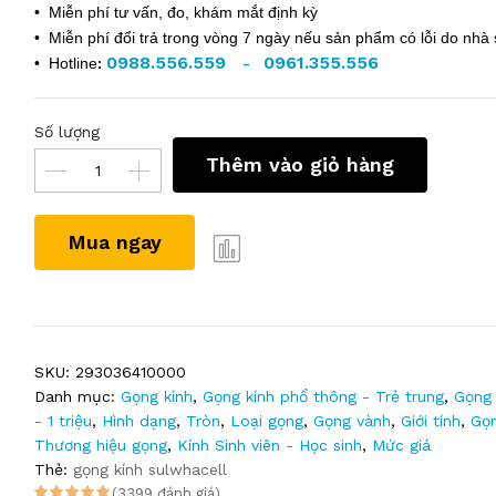
• Miễn phí tư vấn, đo, khám mắt định kỳ
• Miễn phí đổi trả trong vòng 7 ngày nếu sản phẩm có lỗi do nhà 
0988.556.559
0961.355.556
• Hotline
:
-
Số lượng
Thêm vào giỏ hàng
Mua ngay
SKU:
293036410000
Danh mục:
Gọng kính
,
Gọng kính phổ thông - Trẻ trung
,
Gọng 
- 1 triệu
,
Hình dạng
,
Tròn
,
Loại gọng
,
Gọng vành
,
Giới tính
,
Gọ
Thương hiệu gọng
,
Kính Sinh viên - Học sinh
,
Mức giá
Thẻ:
gọng kính sulwhacell
(3399 đánh giá)