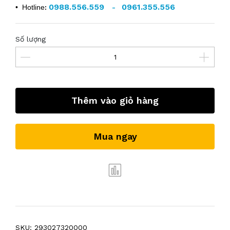
0988.556.559
0961.355.556
• Hotline
:
-
Số lượng
Thêm vào giỏ hàng
Mua ngay
SKU:
293027320000