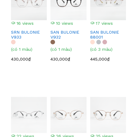
16 views
10 views
17 views
1
SRN BULONIE
SAN BULONIE
SAN BULONIE
SA
V933
V932
88001
210
(có 1 màu)
(có 1 màu)
(có 3 màu)
(có
430,000₫
430,000₫
445,000₫
445
22 views
26 views
25 views
2