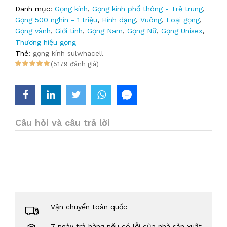
Danh mục:
Gọng kính
,
Gọng kính phổ thông - Trẻ trung
,
Gọng 500 nghìn - 1 triệu
,
Hình dạng
,
Vuông
,
Loại gọng
,
Gọng vành
,
Giới tính
,
Gọng Nam
,
Gọng Nữ
,
Gọng Unisex
,
Thương hiệu gọng
Thẻ:
gọng kính sulwhacell
(5179 đánh giá)
Câu hỏi và câu trả lời
Vận chuyển toàn quốc
7 ngày trả hàng nếu có lỗi của nhà sản xuất