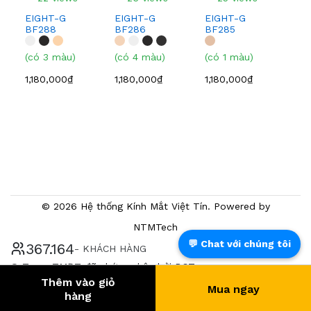
EIGHT-G
EIGHT-G
EIGHT-G
EI
BF288
BF286
BF285
BF
(có 3 màu)
(có 4 màu)
(có 1 màu)
(có
1,180,000₫
1,180,000₫
1,180,000₫
1,0
© 2026 Hệ thống Kính Mắt Việt Tín. Powered by
NTMTech
💬 Chat với chúng tôi
385.588
- KHÁCH HÀNG
® Trang TMĐT đã chứng nhận bởi BCT
Thêm vào giỏ
Mua ngay
hàng