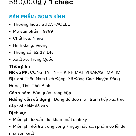
580,000₫
/ 1 chiếc
SẢN PHẨM: GỌNG KÍNH
• Thương hiệu : SULWHACELL
• Mã sản phẩm: 9759
• Chất liệu:
Nhựa
• Hình dạng: Vuông
• Thông số: 52-17-145
• Xuất xứ: Trung Quốc
Thông tin
NK và PP:
CÔNG TY TNHH KÍNH MẮT VINAFAST OPTIC
Địa chỉ:
Thôn Nam Lịch Động, Xã Đông Các, Huyện Đông
Hưng, Tỉnh Thái Bình
Cảnh báo:
Bảo quản trong hộp
Hướng dẫn sử dụng:
Dùng để đeo mắt, tránh tiếp xúc trực
tiếp với nhiệt độ cao
Dịch vụ:
• Miễn phí tư vấn, đo, khám mắt định kỳ
• Miễn phí đổi trả trong vòng 7 ngày nếu sản phẩm có lỗi do
nhà sản xuất