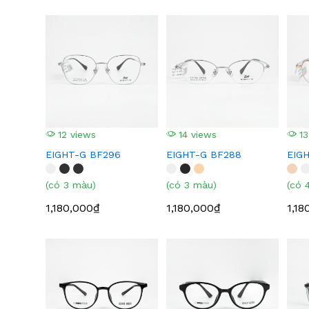
12 views
14 views
13
EIGHT-G BF296
EIGHT-G BF288
EIG
(có 3 màu)
(có 3 màu)
(có 
1,180,000₫
1,180,000₫
1,18