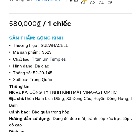
C1
C2
C4
C5
580,000₫
/ 1 chiếc
SẢN PHẨM: GỌNG KÍNH
• Thương hiệu : SULWHACELL
• Mã sản phẩm: 9529
Titanium Temples
• Chất liệu:
• Hình dạng: Đa giác
• Thông số: 52-20-145
• Xuất xứ: Trung Quốc
Thông tin
NK và PP:
CÔNG TY TNHH KÍNH MẮT VINAFAST OPTIC
Địa chỉ:
Thôn Nam Lịch Động, Xã Đông Các, Huyện Đông Hưng, T
Bình
Cảnh báo:
Bảo quản trong hộp
Hướng dẫn sử dụng:
Dùng để đeo mắt, tránh tiếp xúc trực tiếp v
độ cao
Dịch vụ: