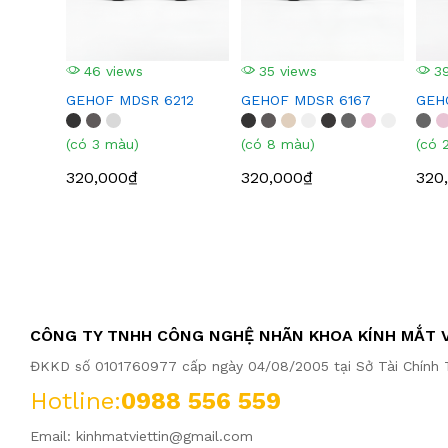
46 views
35 views
39
GEHOF MDSR 6212
GEHOF MDSR 6167
GEH
(có 3 màu)
(có 8 màu)
(có 
320,000₫
320,000₫
320
CÔNG TY TNHH CÔNG NGHỆ NHÃN KHOA KÍNH MẮT V
ĐKKD số 0101760977 cấp ngày 04/08/2005 tại Sở Tài Chính T
Hotline:
0988 556 559
Email:
kinhmatviettin@gmail.com