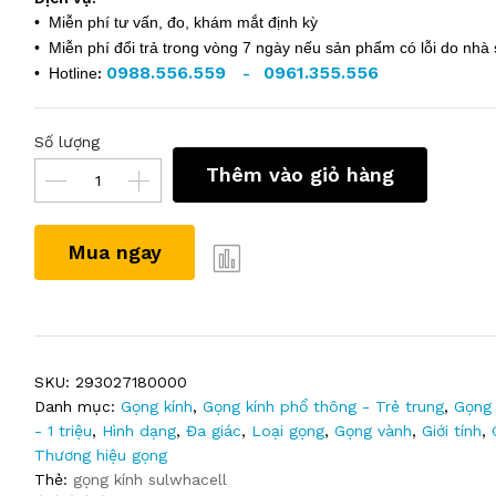
• Miễn phí tư vấn, đo, khám mắt định kỳ
• Miễn phí đổi trả trong vòng 7 ngày nếu sản phẩm có lỗi do nhà 
0988.556.559
0961.355.556
• Hotline
:
-
Số lượng
Thêm vào giỏ hàng
Mua ngay
SKU:
293027180000
Danh mục:
Gọng kính
,
Gọng kính phổ thông - Trẻ trung
,
Gọng 
- 1 triệu
,
Hình dạng
,
Đa giác
,
Loại gọng
,
Gọng vành
,
Giới tính
,
Thương hiệu gọng
Thẻ:
gọng kính sulwhacell