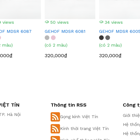
 views
50 views
34 views
OF MDSR 6087
GEHOF MDSR 6081
GEHOF MDSR 600
2 màu)
(có 2 màu)
(có 2 màu)
,000₫
320,000₫
320,000₫
IỆT TÍN
Thông tin RSS
Công t
P. Hà Nội
Giới thi
Gọng kính Việt Tín
Hệ thốn
Kính thời trang Việt Tín
Hệ thốn