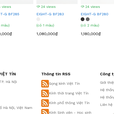
 views
24 views
24 views
HT-G BF285
EIGHT-G BF283
EIGHT-G BF280
1 màu)
(có 1 màu)
(có 2 màu)
0,000₫
1,080,000₫
1,180,000₫
IỆT TÍN
Thông tin RSS
Công t
P. Hà Nội
Giới thi
Gọng kính Việt Tín
Hệ thốn
Kính thời trang Việt Tín
Hệ thốn
Kính phổ thông Việt Tín
Liên hệ
ố Hà Nội, Việt Nam
Kính Sinh viên - Học sinh