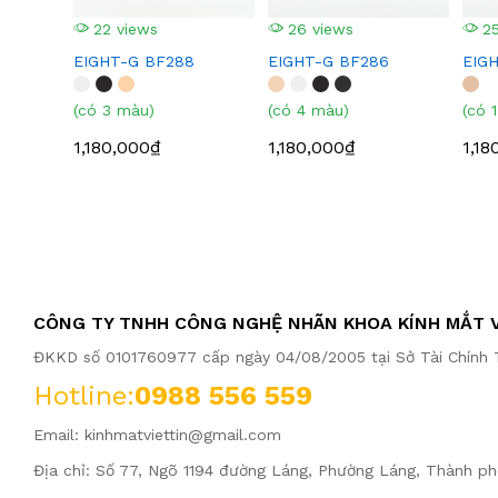
22 views
26 views
25
EIGHT-G BF288
EIGHT-G BF286
EIG
(có 3 màu)
(có 4 màu)
(có 
1,180,000₫
1,180,000₫
1,18
CÔNG TY TNHH CÔNG NGHỆ NHÃN KHOA KÍNH MẮT V
ĐKKD số 0101760977 cấp ngày 04/08/2005 tại Sở Tài Chính T
Hotline:
0988 556 559
Email:
kinhmatviettin@gmail.com
Địa chỉ: Số 77, Ngõ 1194 đường Láng, Phường Láng, Thành ph