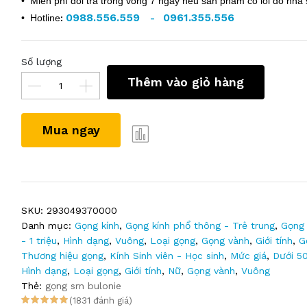
• Miễn phí đổi trả trong vòng 7 ngày nếu sản phẩm có lỗi do nhà 
0988.556.559
0961.355.556
• Hotline
:
-
Số lượng
Thêm vào giỏ hàng
Mua ngay
SKU:
293049370000
Danh mục:
Gọng kính
,
Gọng kính phổ thông - Trẻ trung
,
Gọng 
- 1 triệu
,
Hình dạng
,
Vuông
,
Loại gọng
,
Gọng vành
,
Giới tính
,
G
Thương hiệu gọng
,
Kính Sinh viên - Học sinh
,
Mức giá
,
Dưới 5
Hình dạng
,
Loại gọng
,
Giới tính
,
Nữ
,
Gọng vành
,
Vuông
Thẻ:
gọng srn bulonie
(1831 đánh giá)