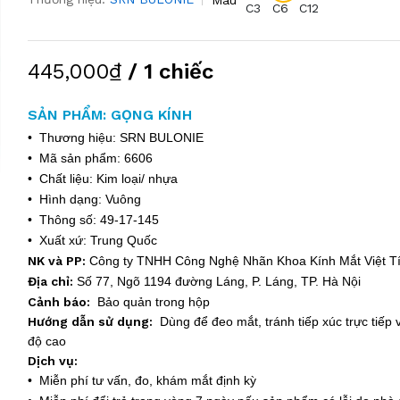
C3
C6
C12
445,000₫
/ 1 chiếc
SẢN PHẨM: GỌNG KÍNH
• Thương hiệu: SRN BULONIE
• Mã sản phẩm: 6606
• Chất liệu: Kim loại/ nhựa
• Hình dạng: Vuông
• Thông số: 49-17-145
• Xuất xứ: Trung Quốc
NK và PP:
Công ty TNHH Công Nghệ Nhãn Khoa Kính Mắt Việt 
Địa chỉ:
Số 77, Ngõ 1194 đường Láng, P. Láng, TP. Hà Nội
Cảnh báo:
Bảo quản trong hộp
Hướng dẫn sử dụng:
Dùng để đeo mắt, tránh tiếp xúc trực tiếp v
độ cao
Dịch vụ:
• Miễn phí tư vấn, đo, khám mắt định kỳ