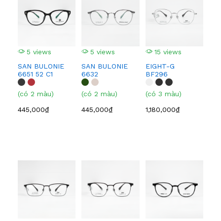
5 views
5 views
15 views
1
SAN BULONIE
SAN BULONIE
EIGHT-G
EI
6651 52 C1
6632
BF296
BF
(có 2 màu)
(có 2 màu)
(có 3 màu)
(có
445,000₫
445,000₫
1,180,000₫
1,1
3
GE
616
(có