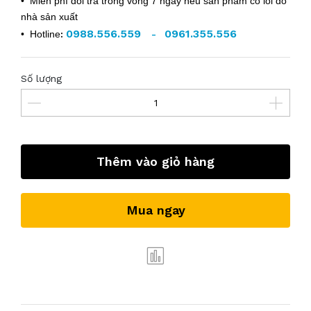
• Miễn phí đổi trả trong vòng 7 ngày nếu sản phẩm có lỗi do
nhà sản xuất
0988.556.559
0961.355.556
• Hotline
:
-
Số lượng
Thêm vào giỏ hàng
Mua ngay