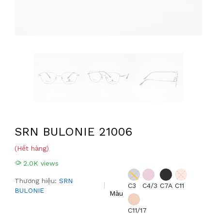
SRN BULONIE 21006
(Hết hàng)
2.0K views
Thương hiệu:
SRN
C3
C4/3
C7A
C11
BULONIE
Màu
C11/17