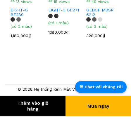
13 views
15 views
49 views
320
EIGHT-G
EIGHT-G BF271
GEHOF MDSR
BF280
6212
(có 1 màu)
(có 2 màu)
(có 3 màu)
1,180,000₫
1,180,000₫
320,000₫
💬 Chat với chúng tôi
© 2026 Hệ thống Kính Mắt Việt Tín. Powered by
NTMTech
Thêm vào giỏ
Mua ngay
390.852
- KHÁCH HÀNG
hàng
® Trang TMĐT đã chứng nhận bởi BCT