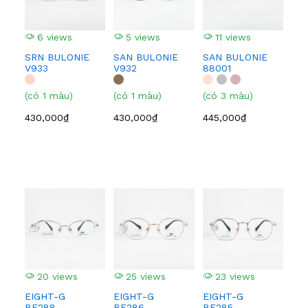
(có
6 views
5 views
11 views
445
SRN BULONIE
SAN BULONIE
SAN BULONIE
V933
V932
88001
(có 1 màu)
(có 1 màu)
(có 3 màu)
430,000₫
430,000₫
445,000₫
2
EI
BF
(có
20 views
25 views
23 views
1,0
EIGHT-G
EIGHT-G
EIGHT-G
BF288
BF286
BF285