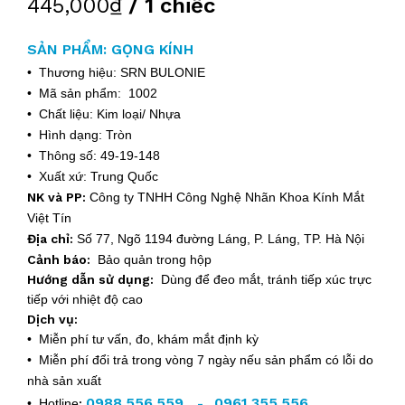
445,000₫
/ 1 chiếc
SẢN PHẨM: GỌNG KÍNH
• Thương hiệu: SRN BULONIE
• Mã sản phẩm: 1002
• Chất liệu: Kim loại/ Nhựa
• Hình dạng: Tròn
• Thông số: 49-19-148
• Xuất xứ: Trung Quốc
NK và PP:
Công ty TNHH Công Nghệ Nhãn Khoa Kính Mắt
Việt Tín
Địa chỉ:
Số 77, Ngõ 1194 đường Láng, P. Láng, TP. Hà Nội
Cảnh báo:
Bảo quản trong hộp
Hướng dẫn sử dụng:
Dùng để đeo mắt, tránh tiếp xúc trực
tiếp với nhiệt độ cao
Dịch vụ:
• Miễn phí tư vấn, đo, khám mắt định kỳ
• Miễn phí đổi trả trong vòng 7 ngày nếu sản phẩm có lỗi do
nhà sản xuất
0988.556.559
0961.355.556
• Hotline
:
-