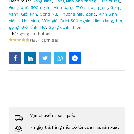
Danh mục:
Gọng kính
,
Gọng kính phổ thông - Trẻ trung
,
Gọng dưới 500 nghìn
,
Hình dạng
,
Tròn
,
Loại gọng
,
Gọng
vành
,
Giới tính
,
Gọng Nữ
,
Thương hiệu gọng
,
Kính Sinh
viên - Học sinh
,
Mức giá
,
Dưới 500 nghìn
,
Hình dạng
,
Loại
gọng
,
Giới tính
,
Nữ
,
Gọng vành
,
Tròn
Thẻ:
gọng srn bulonie
(1834 đánh giá)
Vận chuyển toàn quốc
7 ngày trả hàng nếu có lỗi của nhà sản xuất