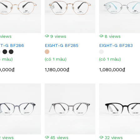
views
9 views
8 views
HT-G BF286
EIGHT-G BF285
EIGHT-G BF283
4 màu)
(có 1 màu)
(có 1 màu)
0,000₫
1,180,000₫
1,080,000₫
 views
45 views
32 views