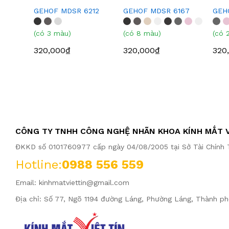
GEHOF MDSR 6212
GEHOF MDSR 6167
GEH
(có 3 màu)
(có 8 màu)
(có 
320,000₫
320,000₫
320
CÔNG TY TNHH CÔNG NGHỆ NHÃN KHOA KÍNH MẮT V
ĐKKD số 0101760977 cấp ngày 04/08/2005 tại Sở Tài Chính T
Hotline:
0988 556 559
Email:
kinhmatviettin@gmail.com
Địa chỉ: Số 77, Ngõ 1194 đường Láng, Phường Láng, Thành ph