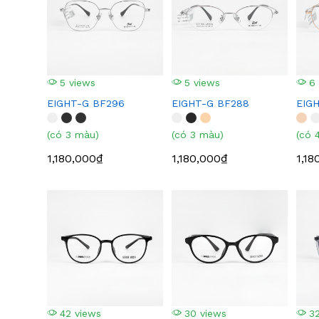
5 views
5 views
6 
EIGHT-G BF296
EIGHT-G BF288
EIG
(có 3 màu)
(có 3 màu)
(có 
1,180,000₫
1,180,000₫
1,18
42 views
30 views
32