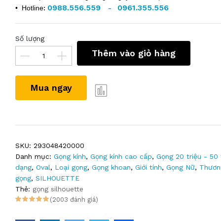
0988.556.559
0961.355.556
• Hotline
:
-
Số lượng
Thêm vào giỏ hàng
Mua ngay
SKU:
293048420000
Danh mục:
Gọng kính
,
Gọng kính cao cấp
,
Gọng 20 triệu - 50 
dạng
,
Oval
,
Loại gọng
,
Gọng khoan
,
Giới tính
,
Gọng Nữ
,
Thươn
gọng
,
SILHOUETTE
Thẻ:
gọng silhouette
(2003 đánh giá)