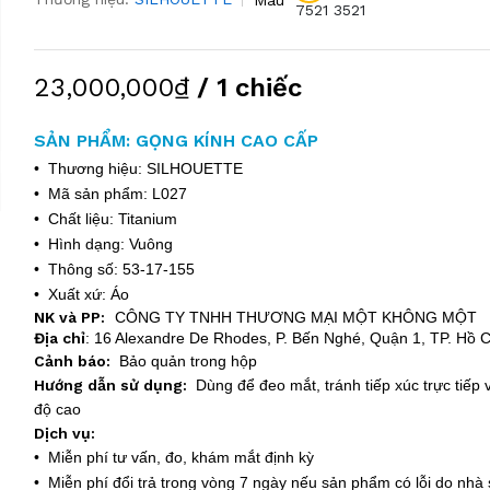
7521
3521
23,000,000₫
/ 1 chiếc
SẢN PHẨM: GỌNG KÍNH CAO CẤP
• Thương hiệu: SILHOUETTE
• Mã sản phẩm: L027
• Chất liệu: Titanium
• Hình dạng: Vuông
• Thông số: 53-17-155
• Xuất xứ: Áo
NK và PP:
CÔNG TY TNHH THƯƠNG MẠI MỘT KHÔNG MỘT
Địa chỉ
:
16 Alexandre De Rhodes, P. Bến Nghé, Quận 1, TP. Hồ C
Cảnh báo:
Bảo quản trong hộp
Hướng dẫn sử dụng:
Dùng để đeo mắt, tránh tiếp xúc trực tiếp v
độ cao
Dịch vụ:
• Miễn phí tư vấn, đo, khám mắt định kỳ
• Miễn phí đổi trả trong vòng 7 ngày nếu sản phẩm có lỗi do nhà 