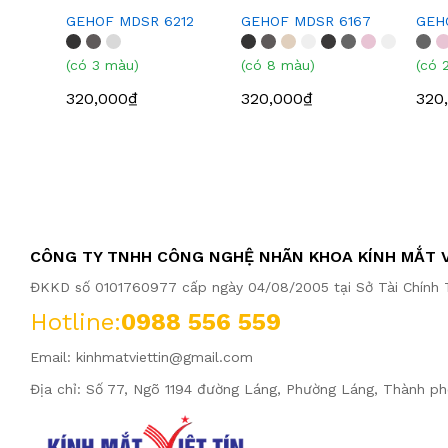
GEHOF MDSR 6212
GEHOF MDSR 6167
GEH
(có 3 màu)
(có 8 màu)
(có 
320,000₫
320,000₫
320
CÔNG TY TNHH CÔNG NGHỆ NHÃN KHOA KÍNH MẮT V
ĐKKD số 0101760977 cấp ngày 04/08/2005 tại Sở Tài Chính T
Hotline:
0988 556 559
Email:
kinhmatviettin@gmail.com
Địa chỉ: Số 77, Ngõ 1194 đường Láng, Phường Láng, Thành ph