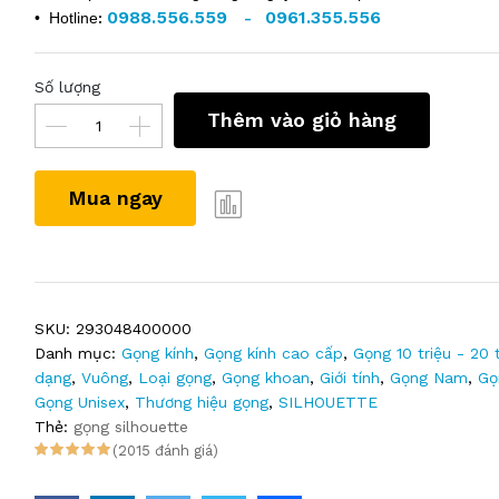
0988.556.559
0961.355.556
• Hotline
:
-
Số lượng
Thêm vào giỏ hàng
Mua ngay
SKU:
293048400000
Danh mục:
Gọng kính
,
Gọng kính cao cấp
,
Gọng 10 triệu - 20 t
dạng
,
Vuông
,
Loại gọng
,
Gọng khoan
,
Giới tính
,
Gọng Nam
,
Gọ
Gọng Unisex
,
Thương hiệu gọng
,
SILHOUETTE
Thẻ:
gọng silhouette
(2015 đánh giá)