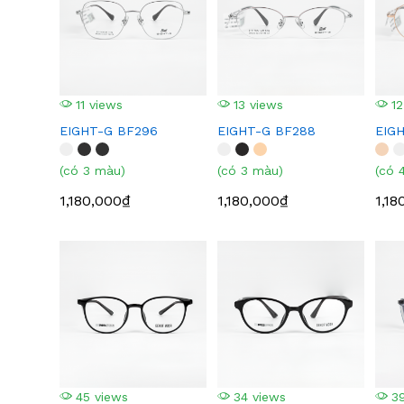
11 views
13 views
12
EIGHT-G BF296
EIGHT-G BF288
EIG
(có 3 màu)
(có 3 màu)
(có 
1,180,000₫
1,180,000₫
1,18
45 views
34 views
39