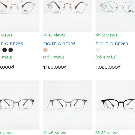
 views
13 views
12 views
HT-G BF286
EIGHT-G BF285
EIGHT-G BF283
4 màu)
(có 1 màu)
(có 1 màu)
0,000₫
1,180,000₫
1,080,000₫
 views
48 views
33 views