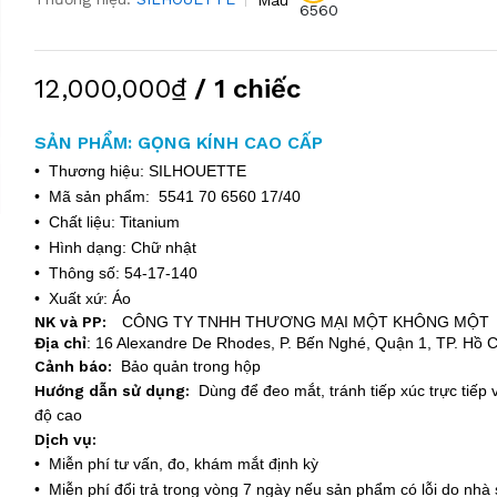
6560
12,000,000₫
/ 1 chiếc
SẢN PHẨM: GỌNG KÍNH CAO CẤP
• Thương hiệu: SILHOUETTE
• Mã sản phẩm: 5541 70 6560 17/40
• Chất liệu: Titanium
• Hình dạng: Chữ nhật
• Thông số: 54-17-140
• Xuất xứ: Áo
NK và PP:
CÔNG TY TNHH THƯƠNG MẠI MỘT KHÔNG MỘT
Địa chỉ
:
16 Alexandre De Rhodes, P. Bến Nghé, Quận 1, TP. Hồ C
Cảnh báo:
Bảo quản trong hộp
Hướng dẫn sử dụng:
Dùng để đeo mắt, tránh tiếp xúc trực tiếp v
độ cao
Dịch vụ:
• Miễn phí tư vấn, đo, khám mắt định kỳ
• Miễn phí đổi trả trong vòng 7 ngày nếu sản phẩm có lỗi do nhà 