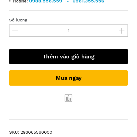
0988.556.559
0961.355.556
• Hotline
:
-
Số lượng
Thêm vào giỏ hàng
Mua ngay
SKU:
293065560000