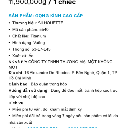
11,900,000₫
/ 1 chiếc
SẢN PHẨM: GỌNG KÍNH CAO CẤP
• Thương hiệu: SILHOUETTE
• Mã sản phẩm: 5540
• Chất liệu: Titanium
• Hình dạng: Vuông
• Thông số: 53-17-145
• Xuất xứ: Áo
NK và PP:
CÔNG TY TNHH THƯƠNG MẠI MỘT KHÔNG
MỘT
Địa chỉ
:
16 Alexandre De Rhodes, P. Bến Nghé, Quận 1, TP.
Hồ Chí Minh
Cảnh báo:
Bảo quản trong hộp
Hướng dẫn sử dụng:
Dùng để đeo mắt, tránh tiếp xúc trực
tiếp với nhiệt độ cao
Dịch vụ:
• Miễn phí tư vấn, đo, khám mắt định kỳ
• Miễn phí đổi trả trong vòng 7 ngày nếu sản phẩm có lỗi do
nhà sản xuất