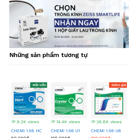
Những sản phẩm tương tự
Mắt viễn
Giảm giá
9.2K views
14.4K views
26.8K views
3
CHEMI 1.56 HC
CHEMI 1.56 U1
CHEMI 1.56 U6
CHE
80,000₫
105,000₫
190,000₫
340