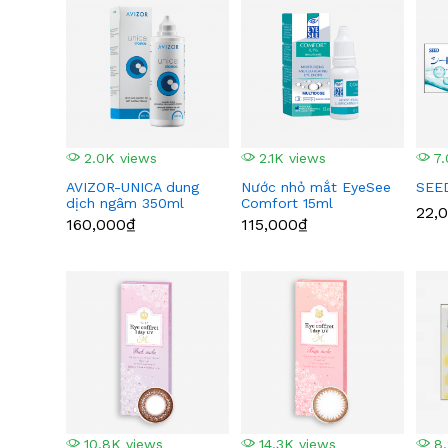
2.0K views
2.1K views
7.
AVIZOR-UNICA dung
Nước nhỏ mắt EyeSee
SEED
dịch ngâm 350ml
Comfort 15ml
22,
160,000₫
115,000₫
10.8K views
14.3K views
8.