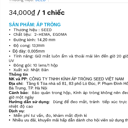
34,000₫
/ 1 chiếc
SẢN PHẨM: ÁP TRÒNG
•
Thương hiệu : SEED
•
Chất liệu: 2-HEMA, EGDMA
14,20 mm
•
Đường kính:
mm
•
Độ cong: 13,1
• Độ dày: 0,005mm
•
Tính năng: Giữ mắt luôn ẩm và thoải mái lên đến giờ 20 giờ
UV
• Đóng gói: 10 lens/1 hộp
•
Xuất xứ: Nhật Bản
Thông tin
NK và PP
:
CÔNG TY TNHH KÍNH ÁP TRÒNG SEED VIỆT NAM
Địa chỉ
:
Tầng 6 Tòa nhà số 81, 83 phố Lò Đúc, P. Phạm Đình Hổ
Bà Trưng, TP. Hà Nội
Cảnh báo
: Bảo quản trong hộp, Kính áp tròng không nên đe
giờ một ngày
Hướng dẫn sử dụng
: Dùng để đeo mắt, tránh tiếp xúc trực 
nhiệt độ cao
Dịch vụ
:
•
Miễn phí tư vấn, đo, khám mắt định kì
• Nhiều ưu đãi, khuyến mãi hấp dẫn dành cho hội viên sử dụng t