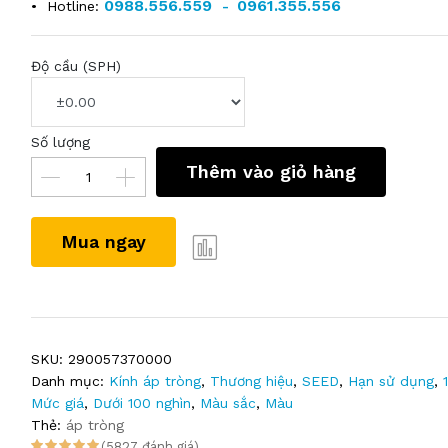
0988.556.559
0961.355.556
•
Hotline:
-
Độ cầu (SPH)
Số lượng
Thêm vào giỏ hàng
Mua ngay
SKU:
290057370000
Danh mục:
Kính áp tròng
,
Thương hiệu
,
SEED
,
Hạn sử dụng
,
Mức giá
,
Dưới 100 nghìn
,
Màu sắc
,
Màu
Thẻ:
áp tròng
(5827 đánh giá)