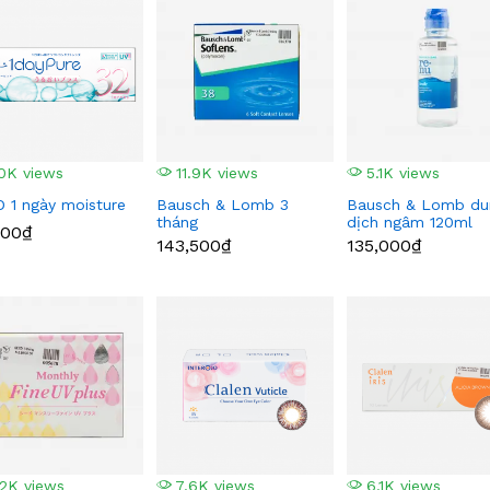
0K views
11.9K views
5.1K views
 1 ngày moisture
Bausch & Lomb 3
Bausch & Lomb du
tháng
dịch ngâm 120ml
000₫
143,500₫
135,000₫
2K views
7.6K views
6.1K views