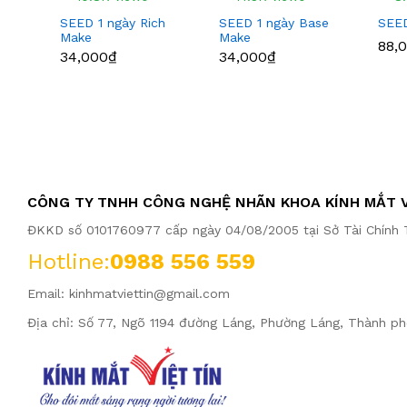
SEED 1 ngày Rich
SEED 1 ngày Base
SEED
Make
Make
88,
34,000₫
34,000₫
CÔNG TY TNHH CÔNG NGHỆ NHÃN KHOA KÍNH MẮT V
ĐKKD số 0101760977 cấp ngày 04/08/2005 tại Sở Tài Chính T
Hotline:
0988 556 559
Email:
kinhmatviettin@gmail.com
Địa chỉ: Số 77, Ngõ 1194 đường Láng, Phường Láng, Thành ph