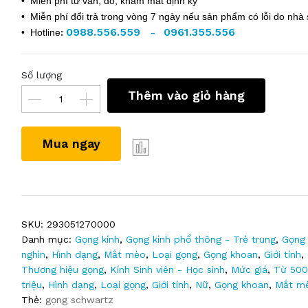
• Miễn phí tư vấn, đo, khám mắt định kỳ
• Miễn phí đổi trả trong vòng 7 ngày nếu sản phẩm có lỗi do nhà 
0988.556.559
0961.355.556
• Hotline
:
-
Số lượng
Thêm vào giỏ hàng
Mua ngay
SKU:
293051270000
Danh mục:
Gọng kính
,
Gọng kính phổ thông - Trẻ trung
,
Gọng 
nghìn
,
Hình dạng
,
Mắt mèo
,
Loại gọng
,
Gọng khoan
,
Giới tính
,
Thương hiệu gọng
,
Kính Sinh viên - Học sinh
,
Mức giá
,
Từ 500 
triệu
,
Hình dạng
,
Loại gọng
,
Giới tính
,
Nữ
,
Gọng khoan
,
Mắt m
Thẻ:
gọng schwartz