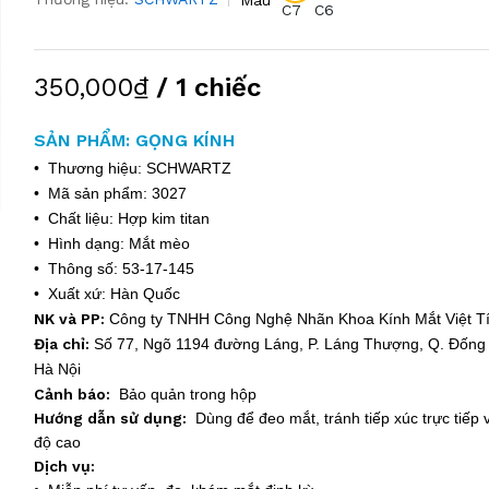
C7
C6
350,000₫
/ 1 chiếc
SẢN PHẨM: GỌNG KÍNH
• Thương hiệu: SCHWARTZ
• Mã sản phẩm: 3027
• Chất liệu: Hợp kim titan
• Hình dạng: Mắt mèo
• Thông số: 53-17-145
• Xuất xứ: Hàn Quốc
NK và PP:
Công ty TNHH Công Nghệ Nhãn Khoa Kính Mắt Việt 
Địa chỉ:
Số 77, Ngõ 1194 đường Láng, P. Láng Thượng, Q. Đống 
Hà Nội
Cảnh báo:
Bảo quản trong hộp
Hướng dẫn sử dụng:
Dùng để đeo mắt, tránh tiếp xúc trực tiếp v
độ cao
Dịch vụ: