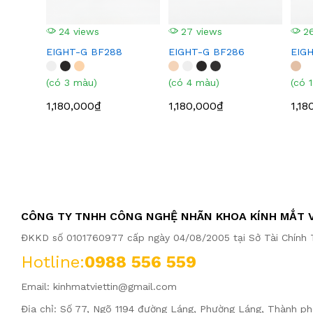
24 views
27 views
26
EIGHT-G BF288
EIGHT-G BF286
EIG
(có 3 màu)
(có 4 màu)
(có 
1,180,000₫
1,180,000₫
1,18
CÔNG TY TNHH CÔNG NGHỆ NHÃN KHOA KÍNH MẮT V
ĐKKD số 0101760977 cấp ngày 04/08/2005 tại Sở Tài Chính T
Hotline:
0988 556 559
Email:
kinhmatviettin@gmail.com
Địa chỉ: Số 77, Ngõ 1194 đường Láng, Phường Láng, Thành ph