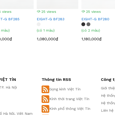
 views
25 views
25 views
HT-G BF285
EIGHT-G BF283
EIGHT-G BF280
1 màu)
(có 1 màu)
(có 2 màu)
0,000₫
1,080,000₫
1,180,000₫
IỆT TÍN
Thông tin RSS
Công t
P. Hà Nội
Giới thi
Gọng kính Việt Tín
Hệ thốn
Kính thời trang Việt Tín
Hệ thốn
Kính phổ thông Việt Tín
Liên hệ
ố Hà Nội, Việt Nam