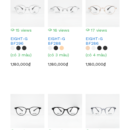
15 views
16 views
17 views
1
EIGHT-G
EIGHT-G
EIGHT-G
EI
BF296
BF288
BF286
BF
(có 3 màu)
(có 3 màu)
(có 4 màu)
(có
1,180,000₫
1,180,000₫
1,180,000₫
1,1
5
GE
608
(có