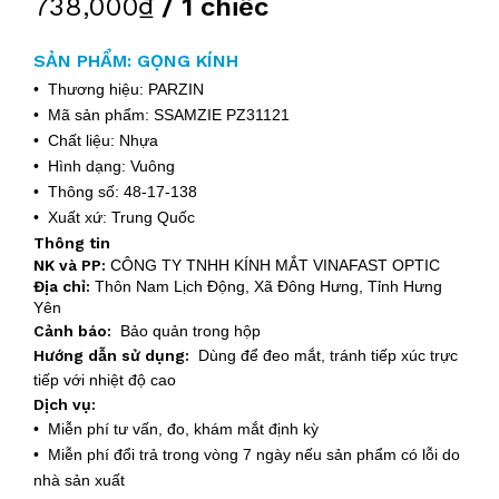
738,000₫
/ 1 chiếc
SẢN PHẨM: GỌNG KÍNH
• Thương hiệu: PARZIN
• Mã sản phẩm: SSAMZIE PZ31121
• Chất liệu: Nhựa
• Hình dạng: Vuông
• Thông số: 48-17-138
• Xuất xứ: Trung Quốc
Thông tin
NK và PP:
CÔNG TY TNHH KÍNH MẮT VINAFAST OPTIC
Địa chỉ:
Thôn Nam Lịch Động, Xã Đông Hưng, Tỉnh Hưng
Yên
Cảnh báo:
Bảo quản trong hộp
Hướng dẫn sử dụng:
Dùng để đeo mắt, tránh tiếp xúc trực
tiếp với nhiệt độ cao
Dịch vụ:
• Miễn phí tư vấn, đo, khám mắt định kỳ
• Miễn phí đổi trả trong vòng 7 ngày nếu sản phẩm có lỗi do
nhà sản xuất