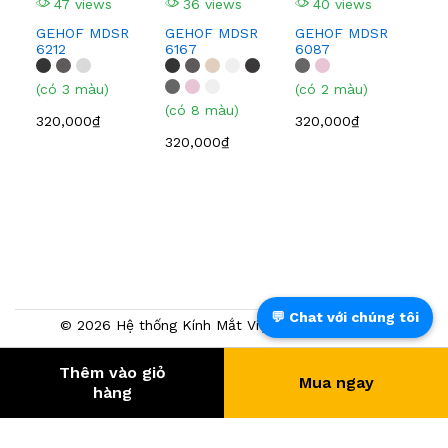
47 views
36 views
40 views
320
GEHOF MDSR
GEHOF MDSR
GEHOF MDSR
6212
6167
6087
(có 3 màu)
(có 2 màu)
(có 8 màu)
320,000₫
320,000₫
320,000₫
💬 Chat với chúng tôi
© 2026 Hệ thống Kính Mắt Việt Tín. Powered by
NTMTech
Thêm vào giỏ
Mua ngay
385.588
- KHÁCH HÀNG
hàng
® Trang TMĐT đã chứng nhận bởi BCT