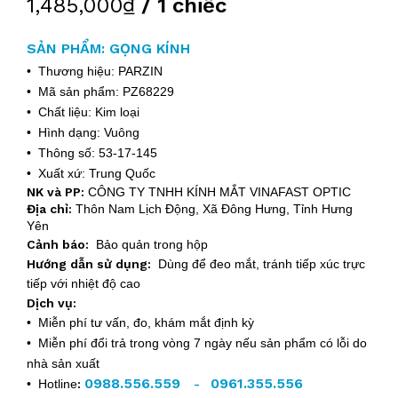
1,485,000₫
/ 1 chiếc
SẢN PHẨM: GỌNG KÍNH
• Thương hiệu: PARZIN
• Mã sản phẩm: PZ68229
• Chất liệu: Kim loại
• Hình dạng: Vuông
• Thông số: 53-17-145
• Xuất xứ: Trung Quốc
NK và PP:
CÔNG TY TNHH KÍNH MẮT VINAFAST OPTIC
Địa chỉ:
Thôn Nam Lịch Động, Xã Đông Hưng, Tỉnh Hưng
Yên
Cảnh báo:
Bảo quản trong hộp
Hướng dẫn sử dụng:
Dùng để đeo mắt, tránh tiếp xúc trực
tiếp với nhiệt độ cao
Dịch vụ:
• Miễn phí tư vấn, đo, khám mắt định kỳ
• Miễn phí đổi trả trong vòng 7 ngày nếu sản phẩm có lỗi do
nhà sản xuất
0988.556.559
0961.355.556
• Hotline
:
-