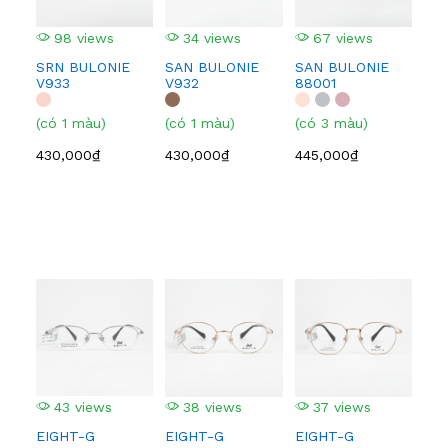
98 views
34 views
67 views
4
SRN BULONIE
SAN BULONIE
SAN BULONIE
SA
V933
V932
88001
210
(có 1 màu)
(có 1 màu)
(có 3 màu)
(có
430,000₫
430,000₫
445,000₫
445
43 views
38 views
37 views
3
EIGHT-G
EIGHT-G
EIGHT-G
EI