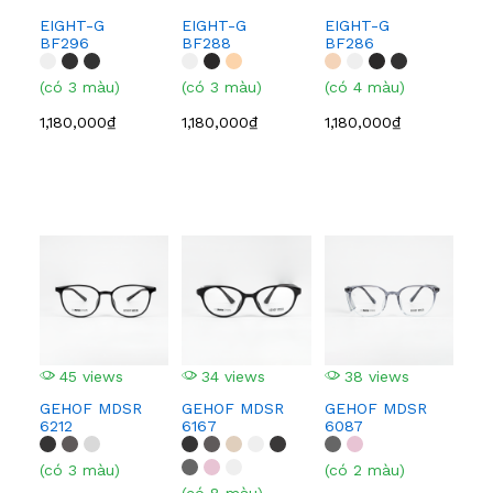
EIGHT-G
EIGHT-G
EIGHT-G
EI
BF296
BF288
BF286
BF
(có 3 màu)
(có 3 màu)
(có 4 màu)
(có
1,180,000₫
1,180,000₫
1,180,000₫
1,1
45 views
34 views
38 views
4
GEHOF MDSR
GEHOF MDSR
GEHOF MDSR
GE
6212
6167
6087
608
(có 3 màu)
(có 2 màu)
(có