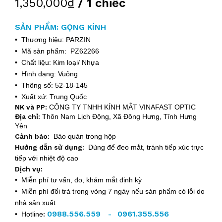
1,350,000₫
/ 1 chiếc
SẢN PHẨM: GỌNG KÍNH
• Thương hiệu: PARZIN
• Mã sản phẩm: PZ62266
• Chất liệu: Kim loại/ Nhựa
• Hình dạng: Vuông
• Thông số: 52-18-145
• Xuất xứ: Trung Quốc
NK và PP:
CÔNG TY TNHH KÍNH MẮT VINAFAST OPTIC
Địa chỉ:
Thôn Nam Lịch Động, Xã Đông Hưng, Tỉnh Hưng
Yên
Cảnh báo:
Bảo quản trong hộp
Hướng dẫn sử dụng:
Dùng để đeo mắt, tránh tiếp xúc trực
tiếp với nhiệt độ cao
Dịch vụ:
• Miễn phí tư vấn, đo, khám mắt định kỳ
• Miễn phí đổi trả trong vòng 7 ngày nếu sản phẩm có lỗi do
nhà sản xuất
0988.556.559
0961.355.556
• Hotline
:
-